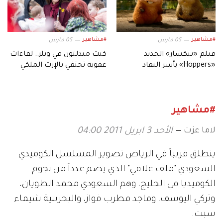
#مشاهير
#مشاهير
05 مارس
05 مارس
فيلم «بيكسار» الجديد
كيت ميدلتون في ويلز.. لقاءات
«Hoppers» يأسر النقاد
عفوية تحتفي بالإرث الملكي
بعالمه.. وشخصياته المميزة
#مشاهير
لاما عزت
الأحد 3 ابريل 2011 04:00
ينطلق قريباً في الرياض تصوير المسلسل الكوميدي
السعودي "ملف علاقي" الذي يضم عدداً من نجوم
الكوميديا في الخليج، وهم السعودي محمد الطويان،
وتركي اليوسف، وماجد مطرب فواز، والبحرينية شيماء
سبت.