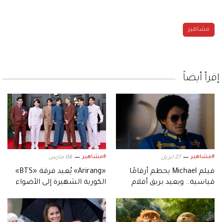
مشاهير
إقرأ أيضاً
#مشاهير
#مشاهير
27 ابريل
06 مارس
فيلم Michael يحطم أرقامًا
«Arirang» يُعيد فرقة «BTS»
قياسية.. ويعيد بريق أفلام
الكورية الشهيرة إلى الأضواء
السيرة الموسيقية