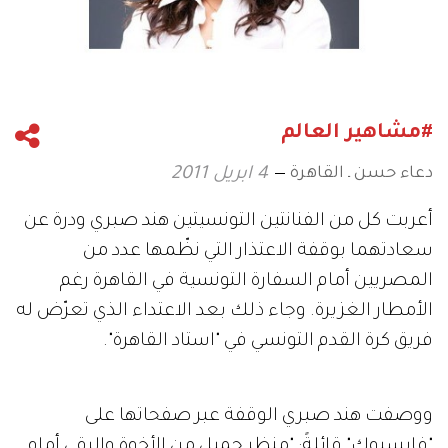
#مشاهير العالم
دعاء حسن ـ القاهرة
4 ابريل 2011
أعربت كل من الفنانتين التونسيتين هند صبري ودرة عن
سعادتهما بوقفة الاعتذار التي نظّمها عدد من
المصريين أمام السفارة التونسية في القاهرة رغم
الأمطار الغزيرة. وجاء ذلك بعد الاعتداء الذي تعرّض له
فريق كرة القدم التونسي في "استاد القاهرة".
ووصفت هند صبري الوقفة عبر صفحاتها على
"فايسبوك" قائلةً: "منظر جميل من الأخوة والرقي أمام