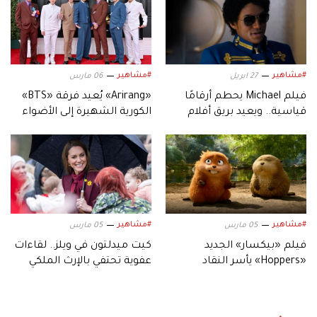
#مشاهير
#مشاهير
27 ابريل
06 مارس
فيلم Michael يحطم أرقامًا
«Arirang» يُعيد فرقة «BTS»
قياسية.. ويعيد بريق أفلام
الكورية الشهيرة إلى الأضواء
السيرة الموسيقية
#مشاهير
#مشاهير
05 مارس
05 مارس
فيلم «بيكسار» الجديد
كيت ميدلتون في ويلز.. لقاءات
«Hoppers» يأسر النقاد
عفوية تحتفي بالإرث الملكي
بعالمه.. وشخصياته المميزة