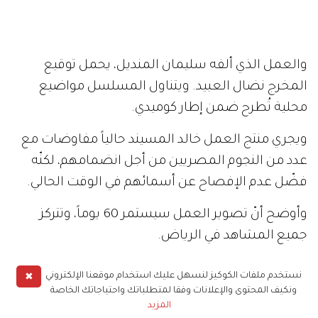
والعمل الذي ألفه سليمان المنديل، يحمل توقيع
المخرج نضال العبيد. ويتناول المسلسل مواضيع
محلية تُطرح ضمن إطار كوميدي.
ويجري منتج العمل خالد المسيند حالياً مفاوضات مع
عدد من النجوم المصريين من أجل انضمامهم، لكنّه
فضّل عدم الإفصاح عن أسمائهم في الوقت الحالي.
وأوضح أنّ تصوير العمل سيستمر 60 يوماً، وتتركز
جميع المشاهد في الرياض.
✖
نستخدم ملفات الكوكيز لنسهل عليك استخدام موقعنا الإلكتروني
شيماء سبت
مشاهير
ونكيف المحتوى والإعلانات وفقا لمتطلباتك واحتياجاتك الخاصة
المزيد