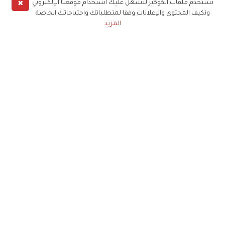
✖
نستخدم ملفات الكوكيز لنسهل عليك استخدام موقعنا الإلكتروني
ونكيف المحتوى والإعلانات وفقا لمتطلباتك واحتياجاتك الخاصة
المزيد
حملوا تطبيق
زهرة الخليج
الاشتراك للحصول على ملخص أسبوعي على بريدك
الإلكتروني