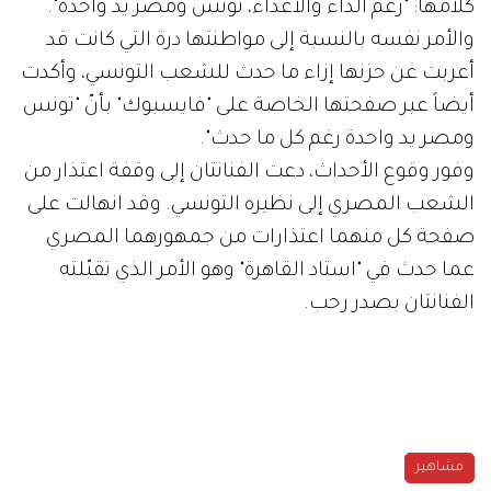
كلامها: "رغم الداء والأعداء، تونس ومصر يد واحدة".
والأمر نفسه بالنسبة إلى مواطنتها درة التي كانت قد
أعربت عن حزنها إزاء ما حدث للشعب التونسي، وأكدت
أيضاً عبر صفحتها الخاصة على "فايسبوك" بأنّ "تونس
ومصر يد واحدة رغم كل ما حدث".
وفور وقوع الأحداث، دعت الفنانتان إلى وقفة اعتذار من
الشعب المصري إلى نظيره التونسي. وقد انهالت على
صفحة كل منهما اعتذارات من جمهورهما المصري
عما حدث في "استاد القاهرة" وهو الأمر الذي تقبّلته
الفنانتان بصدر رحب.
مشاهير