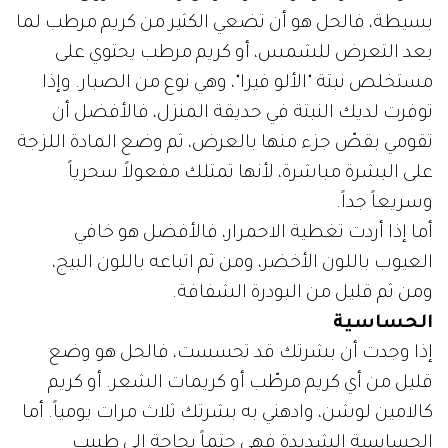
بسيطة، فالحل هو أن تضعي الكثير من كريم مرطب لما
بعد التعرض للشمس، أو كريم مرطب يحتوي على
مستخلص نبتة "الألو فيرا"، وهي نوع من الصبار. وإذا
توفرت لديك النبتة في حديقة المنزل، فالأفضل أن
تقومي بقصّ جزء منها بالعرض، ثم وضع المادة اللزجة
على البشرة مباشرة، لأنها تمتلك مفعولاً سحرياً
وسريعاً جداً.
أما إذا أردت تغطية الاحمرار، فالأفضل هو خافي
العيوب باللون الأخضر، ومن ثم اتباعه باللون البيج،
ومن ثم قليل من البودرة الشفافة.
الحساسية
إذا وجدت أن بشرتك قد تحسست، فالحل هو وضع
قليل من أي كريم مرطّب أو كريمات الشعر. أو كريم
كالامين لوشن، وادهني به بشرتك ثلاث مرات يومياً. أما
الحساسية الشديدة فهي حتماً بحاجة إلى طبيب