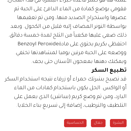
عمله هنا هو كسر قاعدة خبراء البشرة في هذا المجال،
فقومي بوضع كمادة من الماء الدافئ على الحبة ثم
عصرها واستخراج الصديد منها، ومن ثم تعقيمها
بواسطة التونر المضاف إليه قليل من الكحول. وبعد
ذلك ضعي عليها مكعباً من الثلج لمدة خمسة دقائق.
احتفظي بكريم يحتوي على مادةBenzoyl Peroxide
ووضعه على الحبة مرتين يوميا لمشاهدتها تختفي.
ويمكنك دهنها بمعجون الأسنان حتى يجف.
تطبيع السكر
قد تصبح بشرتك حمراء أو زرقاء نتيجه استخدام السكر
أو الواكس. الحل يكون باستخدام كمادات من الماء
البارد، ومن ثم وضع كريم (بيبانثين) الذي يعمل على
التلطيف والترطيب، إضافة إلى تسريع بناء الخلايا.
البشرة
جمال
الحساسية