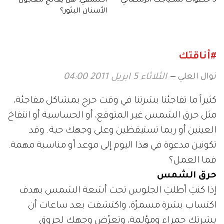
5 خطوات لمكياجك الرمضاني
اكتشفي: هل يعالج معجون
الأسنان البثور؟
#أناقتك
نوال العلي
الثلاثاء 5 ابريل 2011 04:00
كثيراً ما تفاجئنا بشرتنا في وقت حرج بمشاكل مفاجئة،
مثل حرق الشمس غير المتوقع، أو الحساسية أو انتفاخ
العينين أو ربما تستيقظين وعلى وجهك حبة. وقد
تكونين مدعوة في هذا اليوم إلى موعد أو مناسبة مهمة.
فما العمل؟
حرق الشمس
إذا كنتِ أطلتِ الجلوس تحت أشعة الشمس بهدف
اكتساب بشرة مسمرّة، واكتشفت بعد ساعات أن
بشرتك حمراء ومؤلمة، وتعرّض وجهك لحروق