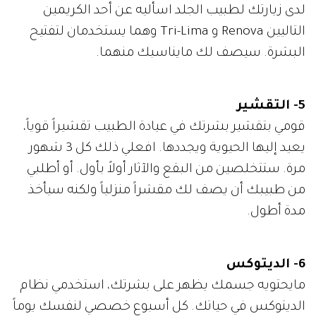
لدى زيارتك لطبيب الجلد اسأليه عن أحد الكريمين
التاليين Renova و Tri-Lima وهما يستخدمان لتفتيح
البشرة. سيصف لك مايناسبك منهما.
5- التقشير
قومي بتقشير بشرتك في عيادة الطبيب تقشيراً قوياً،
يعيد إليها الحيوية ويجددها. افعلي ذلك كل 3 شهور
مرة. ستتخلصين من البقع والآثار أولاً بأول. أو أطلبي
من طبيبك أن يصف لك مقشراً منزلياً ولكنه سيأخذ
مدة أطول.
6- الديتوكس
مايحتويه جسمك يظهر على بشرتك، استخدمي نظام
الديتوكس في حياتك. كل أسبوع خصصي لنفسك يوماً