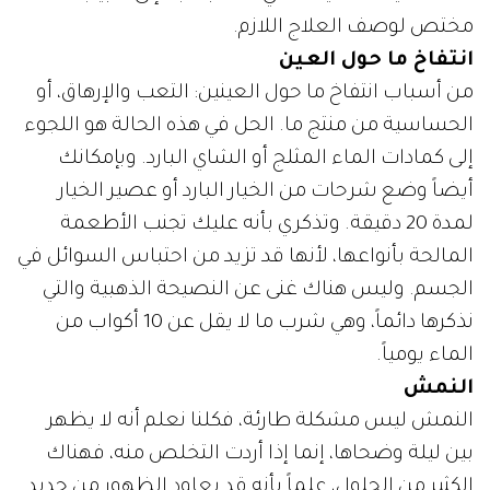
مختص لوصف العلاج اللازم.
انتفاخ ما حول العين
من أسباب انتفاخ ما حول العينين: التعب والإرهاق، أو
الحساسية من منتج ما. الحل في هذه الحالة هو اللجوء
إلى كمادات الماء المثلج أو الشاي البارد. وبإمكانك
أيضاً وضع شرحات من الخيار البارد أو عصير الخيار
لمدة 20 دقيقة. وتذكري بأنه عليك تجنب الأطعمة
المالحة بأنواعها، لأنها قد تزيد من احتباس السوائل في
الجسم. وليس هناك غنى عن النصيحة الذهبية والتي
نذكرها دائماً، وهي شرب ما لا يقل عن 10 أكواب من
الماء يومياً.
النمش
النمش ليس مشكلة طارئة، فكلنا نعلم أنه لا يظهر
بين ليلة وضحاها، إنما إذا أردت التخلص منه، فهناك
الكثير من الحلول، علماً بأنه قد يعاود الظهور من جديد.