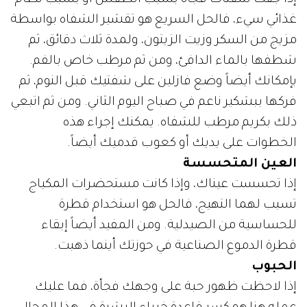
غذائي سيء، فالحل السريع هو تقشير الشفاه بواسطة
مزيج من السكر وزيت الزيتون، ولمدة ثلاث دقائق، ثم
شطفها بالماء الدافئ، ومن ثم مرطب خاص بالفم.
بإمكانك أيضاً وضع فازلين على شفتيك قبل النوم، ثم
فركها ببشكير ناعم في صباح اليوم الثاني. ومن ثم اتبعي
ذلك بكريم مرطب للشفاه. يمكنك إجراء هذه
الخطوات على يديك أو كعوب قدميك أيضاً.
العين المتحسسة
إذا تحسست عيناك، وإذا كانت مستحضرات المكياج
تسبب لهما التهيج، فالحل هو استخدام قطرة
للحساسية من الصيدلية. ومن المفيد أيضاً إبقاء
قطرة الدموع الصناعية في حوزتك أينما ذهبت.
الحبوب
إذا لاحظت ظهور حبة على وجهك فجأة، فما عليك