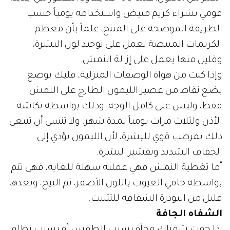
قومي بشراء كريم مبيض واستخدامه يومياً حسب
الطريقة الموضحة على المنتج، علماً بأن معظم
الكريمات المبيضة تعمل على توحيد لون البشرة،
وقليل منها يعمل على إزالة النمش.
وإذا كنت من هواة الوصفات المنزلية، فليك بوضع
بضع نقاط من عصير الليمون الطازج على النمش
فقط، وليس على كامل الوجه، وذلك بواسطة نكاشة
الأذن ولثلاث مرات يومياً لمدة شهر. ولا تنسي أن تتبعي
ذلك بمرطب قوي للبشرة، لأن الليمون يؤدي إلى
الجفاف الشديد وتقشير البشرة.
أما تغطية النمش فهي عملية سهلة للغاية، فهي تتم
بواسطة خافي العيوب باللون الأصفر، ثم البيج، وبعدها
قليل من البودرة الشفافة للتثبيت.
الشفاه الجافة
إذا جفت شفتاك فجأة بسبب الطقس أو بسبب نظام