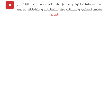
✖
نستخدم ملفات الكوكيز لنسهل عليك استخدام موقعنا الإلكتروني
ونكيف المحتوى والإعلانات وفقا لمتطلباتك واحتياجاتك الخاصة
المزيد
حملوا تطبيق
زهرة الخليج
الاشتراك للحصول على ملخص أسبوعي على بريدك
الإلكتروني