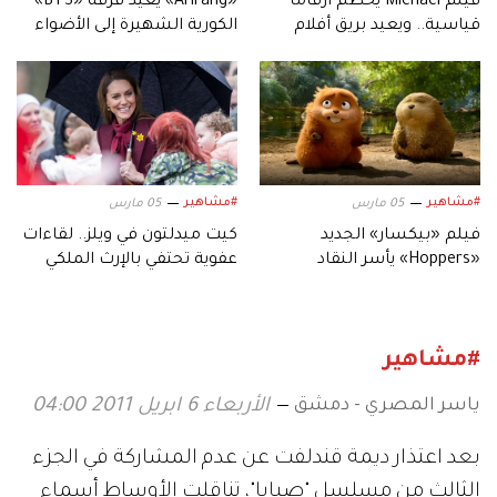
فيلم Michael يحطم أرقامًا
«Arirang» يُعيد فرقة «BTS»
قياسية.. ويعيد بريق أفلام
الكورية الشهيرة إلى الأضواء
السيرة الموسيقية
#مشاهير
#مشاهير
05 مارس
05 مارس
فيلم «بيكسار» الجديد
كيت ميدلتون في ويلز.. لقاءات
«Hoppers» يأسر النقاد
عفوية تحتفي بالإرث الملكي
بعالمه.. وشخصياته المميزة
#مشاهير
ياسر المصري - دمشق
الأربعاء 6 ابريل 2011 04:00
بعد اعتذار ديمة قندلفت عن عدم المشاركة في الجزء
الثالث من مسلسل "صبايا"، تناقلت الأوساط أسماء