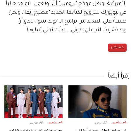
الأميركية. ونقل موقع "بروميير" أنّ لونغوريا تتواجد حالياً
في نيويورك للترويج لكتابها الجديد "مطبخ إيفا"، وتحلّ
ضيفةً على العديد من برامج الـ "توك شو". يبدو أنّ
وصفة إيفا لنسيان طوني... بدأت تجني ثمارها!
مشاهير
إقرأ أيضاً
#مشاهير
#مشاهير
27 ابريل
06 مارس