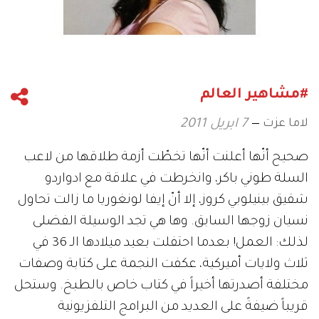
#مشاهير العالم
لاما عزت
7 ابريل 2011
صحيح أنّها أعلنت أنّها تخطّت أزمة طلاقها من لاعب
السلة طوني باكر، وانخرطت في علاقة مع ادواردو
شقيق بينيلوبي كروز، إلا أنّ إيفا لونغوريا ما زالت تحاول
نسيان زوجها السابق. وها هي تجد الوسيلة الفضلى
لذلك: العمل! بعدما احتفلت بعيد ميلادها الـ 36 في
ثلاث ولايات أميركية، عكفت النجمة على كتابة وصفات
مختلفة أصدرتها أخيراً في كتاب خاص بالطبخ. وستحل
قريباً ضيفةً على العديد من البرامج التلفزيونية