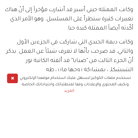
وكانت الممثلة جيني أسبر قد أشارت مؤخراً إلى أنّ هناك
تغييرات كثيرة ستطرأ على المسلسل. وهو الأمر الذي
أكّدته أيضاً الممثلة كندة حنا.
وكانت ديمة الجندي التي شاركت في الجزءين الأول
والثاني، قد صرحت بأنّها لا تعرف شيئاً عن العمل. يذكر
أنّ الجزء الثالث من "صبايا" قد ألفته الكاتبة نور
الشيشكلي بمشاركة زوجها مازن طه.
✖
نستخدم ملفات الكوكيز لنسهل عليك استخدام موقعنا الإلكتروني
ونكيف المحتوى والإعلانات وفقا لمتطلباتك واحتياجاتك الخاصة
ديمة قندلفت
ندين تحسين بك
مشاهير
المزيد