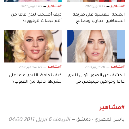
#مشاهير
#مشاهير
19 أكتوبر 2023
05 مارس 2023
الصحة النفسية على طريقة
كيف أصبحت ليدي غاغا من
المشاهير.. تجارب ونصائح
أهم نجمات هوليوود؟
#مشاهير
#مشاهير
20 فبراير 2023
09 سبتمبر 2022
الكشف عن الصور الأولى لليدي
كيف تحافظ الليدي غاغا على
غاغا وخواكين فينيكس في
بشرتها خالية من العيوب؟
«جوكر» 2
#مشاهير
ياسر المصري - دمشق
الأربعاء 6 ابريل 2011 04:00