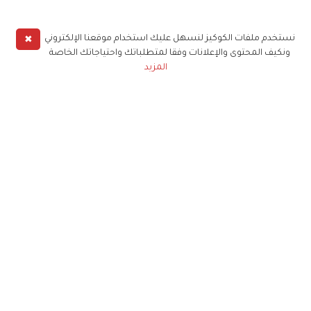
✖
نستخدم ملفات الكوكيز لنسهل عليك استخدام موقعنا الإلكتروني
ونكيف المحتوى والإعلانات وفقا لمتطلباتك واحتياجاتك الخاصة
المزيد
حملوا تطبيق
زهرة الخليج
الاشتراك للحصول على ملخص أسبوعي على بريدك
الإلكتروني