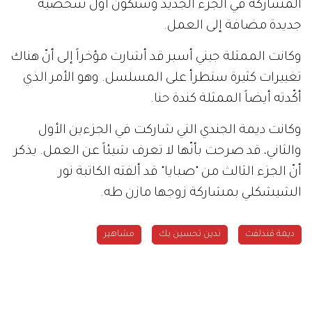
المشاركة في الجزء الجديد وستكون أول شخصية
جديدة مضافة إلى العمل.
وكانت الممثلة جيني أسبر قد أشارت مؤخراً إلى أنّ هناك
تغييرات كثيرة ستطرأ على المسلسل. وهو الأمر الذي
أكّدته أيضاً الممثلة كندة حنا.
وكانت ديمة الجندي التي شاركت في الجزءين الأول
والثاني، قد صرحت بأنّها لا تعرف شيئاً عن العمل. يذكر
أنّ الجزء الثالث من "صبايا" قد ألفته الكاتبة نور
الشيشكلي بمشاركة زوجها مازن طه.
ديمة قندلفت
ندين تحسين بك
مشاهير