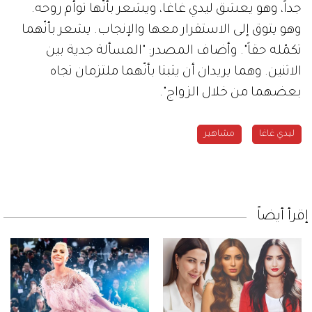
جداً، وهو يعشق ليدي غاغا، ويشعر بأنّها توأم روحه.
وهو يتوق إلى الاستقرار معها والإنجاب. يشعر بأنّهما
تكمّله حقاً". وأضاف المصدر: "المسألة جدية بين
الاثنين. وهما يريدان أن يثبتا بأنّهما ملتزمان تجاه
بعضهما من خلال الزواج".
ليدي غاغا
مشاهير
إقرأ أيضاً