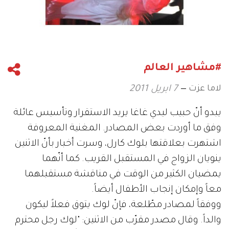
#مشاهير العالم
لاما عزت
7 ابريل 2011
يبدو أنّ حبيب ليدي غاغا يريد الاستقرار وتأسيس عائلة
وفق ما أوردت بعض المصادر. المغنية المعروفة
اشتهرت بعلاقتها بلوك كارل، وسرت أخبار بأنّ الاثنين
ينويان الزواج في المستقبل القريب. كما أنّهما
يمضيان الكثير من الوقت في مناقشة مستقبلهما
معاً وإمكان إنجاب الأطفال أيضاً.
ووفقاً لمصادر مطّلعة، فإنّ لوك يتوق فعلاً ليكون
والداً. وقال مصدر مقرّب من الاثنين: "لوك رجل محترم