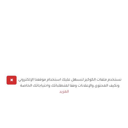
✖
نستخدم ملفات الكوكيز لنسهل عليك استخدام موقعنا الإلكتروني
ونكيف المحتوى والإعلانات وفقا لمتطلباتك واحتياجاتك الخاصة
المزيد
حملوا تطبيق