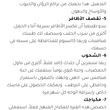
التجميل. هذا يحميك من تراكم الزؤان والحبوب
والأوساخ والدهون.
5- تقصف الأظافر
يبدو طبيعياً أن تتكسر الأظافر بسرعة أثناء الحمل،
أكثري من شرب الحليب وسيصف لك طبيبك
فيتامينات وربما كالسيوم للمحافظة على نسبته في
جسمك.
6- الشحوب
ربما تشعرين أن جلدك كامد قليلاً، أكثري من تناول
الحمضيات، وحبة كيوي يومياً ستغنيك عن حبة
فيتامنين سي. ادهني وجهك بالليمون باستمرار
وحافظي على الترطيب. ويمكنك الحصول على ماسك
خاص بإشراقة الوجه كل شهر مرة.
7- مكياجك
خصصي هذه الفترة للمكياج المبهج فعلاً، استعملي