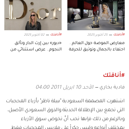
#أناقتك
#أناقتك
25 أكتوبر 2025
02 أكتوبر 2025
معارض الموضة حول العالم..
«ديور» بين إرث الدار وتألق
احتفاء بالجمال وتوثيق للحرفة
النجوم.. عرض استثنائي من
والإبداع
قلب باريس
#أناقتك
فادية بخاري
الأحد 10 ابريل 2011 04:00
اشتهرت المصممة السعودية "نبيلة ناظر" بأزياء المحجبات
التي تجمع بين الإطلالة الحديثة والذوق السعودي الأصيل،
وبالرغم من ذلك فإنها تحب أنَّ تخوض سوق الأزياء
بمختلف أنواعه وليس حكراً على ملابس المحجبات فقط.