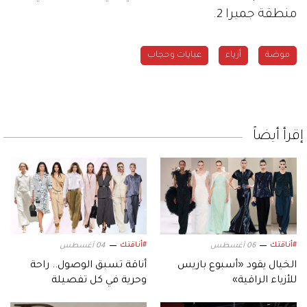
منطقة جميرا 2.
موضة
أزياء
عبايات وحجاب
إقرأ أيضاً
#أناقتك
#أناقتك
06 أغسطس
04 أغسطس
الخيال يقود «أسبوع باريس
أناقة تسبق الوصول.. راحة
للأزياء الراقية»
وحرية في كل تفصيلة