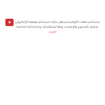
✖
نستخدم ملفات الكوكيز لنسهل عليك استخدام موقعنا الإلكتروني
ونكيف المحتوى والإعلانات وفقا لمتطلباتك واحتياجاتك الخاصة
المزيد
حملوا تطبيق
زهرة الخليج