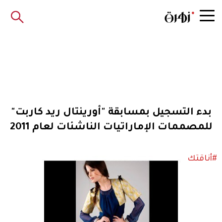
بدء التسجيل بمسابقة "أورينتال ريد كاربت"
للمصممات الإماراتيات الناشئات لعام 2011
#أناقتك