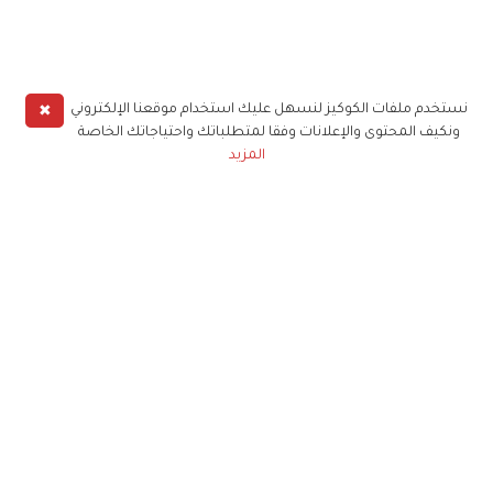
✖
نستخدم ملفات الكوكيز لنسهل عليك استخدام موقعنا الإلكتروني
ونكيف المحتوى والإعلانات وفقا لمتطلباتك واحتياجاتك الخاصة
المزيد
حملوا تطبيق
زهرة الخليج