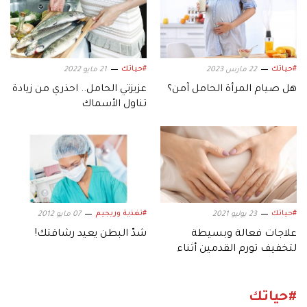
#حياتك
#حياتك
22 مارس 2023
21 مايو 2022
هل صيام المرأة الحامل آمن؟
عزيزتي الحامل.. احذري من زيادة
تناول الأسماك
#حياتك
#تغذية وريجيم
23 يوليو 2021
07 مايو 2012
علاجات فعالة وبسيطة
شدّ البطن يعيد رشاقتك!
لتخفيف تورم القدمين أثناء
الحمل
#حياتك