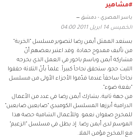
#مشاهير
ياسر المصري - دمشق
الخميس 14 ابريل 2011 04:00
يستعد الممثل أيمن رضا لتصوير مسلسل "الخربة"
من تأليف ممدوح حمادة. وقد اعتبر بعضهم أنّ
مشاركة أيمن وباسم ياخور في العمل الذي يخرجه
الليث حجو، ستحقق نجاحاً كبيراً. علماً بأنّ الثلاثة حققوا
نجاحاً ساحقاً عندما قدّموا الأجزاء الأولى من مسلسل
"بقعة ضوء".
من جهة ثانية، يشارك أيمن رضا في عدد من الأعمال
الدرامية أبرزها المسلسل الكوميدي "صايعين ضايعين"
للمخرج صفوان نعمو. وللأعمال الشامية حصة هذا
الموسم لدى أيمن رضا. إذ يطل في مسلسل "الزعيم"
مع المخرج مؤمن الملا.