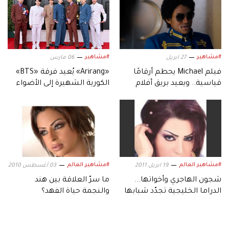
#مشاهير
#مشاهير
27 ابريل
06 مارس
فيلم Michael يحطم أرقامًا
«Arirang» يُعيد فرقة «BTS»
قياسية.. ويعيد بريق أفلام
الكورية الشهيرة إلى الأضواء
السيرة الموسيقية
#مشاهير العالم
#مشاهير العالم
19 ابريل 2011
03 أغسطس 2010
شجون الهاجري وأخواتها...
ما سرّ العلاقة بين هند
الدراما الخليجية تجدّد شبابها
والنجمة حياة الفهد؟