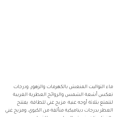
ماء التواليت المنعش بالكهرمات والزهور، ودرجات
تعكس أشعة الشمس والروائح العطرية الغريبة
لتتمتع بثلاثة أوجه غنية: مزيج غني للطاقة: يفتتح
العطر بدرجات ديناميكية متألقة من الكيوي، ومزيج غني