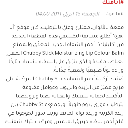
#أناقتك
لاما عزت
الجمعة 15 ابريل 2011 04:00
مفعمٌ بالألوان، ممتلئ، وغنيٌّ بالترطيب، كان موقع "أنا
زهرة" أطلق مسابقة لتكتشفي هذه القطعة الجديدة
من "كلينيك". أحمر الشفاه الجديد المغذّي والممتع
Chubby Stick Moisturizing Lip Colour Balm المعزز
بعناصر مفيدة والذي ينزلق على الشفاه بانسياب تاركًا
وراءه لونًا طبيعيًّا ولمعيّةً جذّابةً.
تعتمد تركيبة أحمر الشفاه Chubby Stick المرطّبة على
مزيج مميّز من الزبدة والزيوت وعوامل مقاومة
التأكسد لحماية شفتيك والعناية بهما وتزويدهما
بترطيب فوري يدوم طويلاً. ويجمعChubby Stick بين
زبدة الكريتة وزبدة نواة المانغا وزيت بذور الجوجوبا في
قلم أحمر شفاه حريريّ الملمس ومرطّب يترك شفتيك