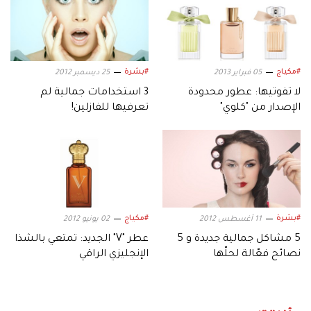
#مكياج
#بشرة
05 فبراير 2013
25 ديسمبر 2012
لا تفوتيها: عطور محدودة
3 استخدامات جمالية لم
الإصدار من "كلوي"
تعرفيها للفازلين!
#بشرة
#مكياج
11 أغسطس 2012
02 يونيو 2012
5 مشاكل جمالية جديدة و 5
عطر "V" الجديد: تمتعي بالشذا
نصائح فعّالة لحلّها
الإنجليزي الراقي