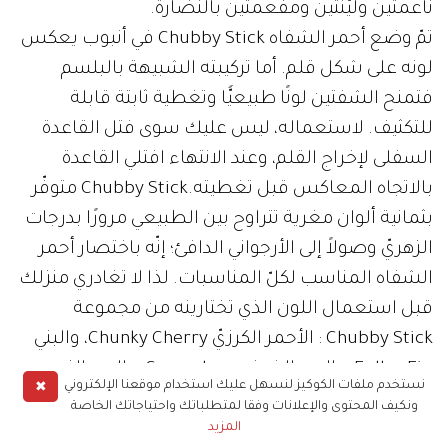
ناعمتين وليّنتين ومفعمتين بالنضارة.
تمّ وضع أحمر الشفاه Chubby Stick في أنبوب يعكس
لونه على شكل قلم. أما تركيبته الشبيهة بالبلسم
فتمنح الشفتين لونًا طبيعيًّا وتغطية ثابتة قابلة
للتكثيف. لاستعماله، ليس عليك سوى فتل القاعدة
السفلى لإخراج القلم، وعند الانتهاء افتلي القاعدة
بالاتجاه المعاكس قبل تغطيته.Chubby Stick متوفّر
بثمانية ألوان مغرية تتراوح بين الطبيعي مرورًا بدرجات
الزهريّ وصولاً إلى الأرجواني الدافئ؛ إنّه باختصار أحمر
الشفاه المناسب لكلّ المناسبات. لذا لا تغادري منزلك
قبل استعمال اللون الذي تختارينه من مجموعة
Chubby Stick : الأحمر الكرزيّ Chunky Cherry، والبني
Fuller Fig، والبيج الخوخي Graped-up، والبيج الزهري
✖
نستخدم ملفات الكوكيز لنسهل عليك استخدام موقعنا الإلكتروني
Mega Melon، والبني الخوخي Richer Raisin، والزهري
ونكيف المحتوى والإعلانات وفقا لمتطلباتك واحتياجاتك الخاصة
الداكن Super Strawberry، والبيج الداكن Whole Lotta
المزيد