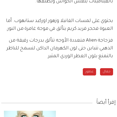
بالفيتامينات ينعش الحواس ويطلقها.
يحتوي على لمسات الفانيلا وزهور اوركيد ستانهوب. أما
العبوة فحجر فريد كريم يتألق في موجة غامرة من النور.
فزجاجة Alien متعددة الأوجه تتألق بدرجات رقيقة من
الذهبي تتباين حتى لون الكهرمان الداكن لتسمح للناظر
بالتمتع بلون العطر الوردي المثير.
جمال
عطور
إقرأ أيضاً