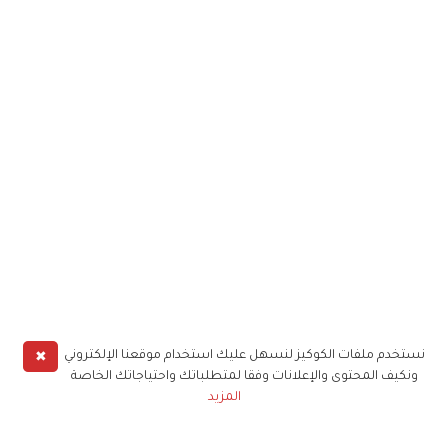
✖
نستخدم ملفات الكوكيز لنسهل عليك استخدام موقعنا الإلكتروني
ونكيف المحتوى والإعلانات وفقا لمتطلباتك واحتياجاتك الخاصة
المزيد