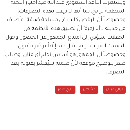
ويستغرب الناقد السعودي عبد الله عيد اختيار اللجنة
المنظمة لرابح، بما أنها لا ترغب بهذه التصرفات،
وخصوصاً أنّ الرقص كانت في مساحة ضيقة. وأضاف
في حديثه لـ"أنا زهرة" أنّ تطبيق هذه الأنظمة في
الحفلات سيؤدي إلى امتناع الجمهور عن الحضور. وحول
الصمت المريب لرابح، قال عيد إنّه أمر غير مقبول،
وخصوصاً أنّ الجمهور هو أساس نجاح أي فنان. وطالب
صقر بتوضيح موقفه لأنّ صمته سيُفسَّر بقبوله بهذا
التصرف.
ليالي فبراير
مشاهير
رابح صقر