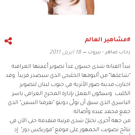
#مشاهير العالم
رحاب ضاهر - بيروت
18 ابريل 2011
تبدأ الفنانة شذى حسون غداً تصوير أغنيتها العراقية
"شاعلها" من ألبومها الخليجي الذي سيصدر قريباً. وقد
اختارت مدينة صور الأثرية في جنوب لبنان لتصوير
الكليب. وسيكون العمل بإدارة المخرج العراقي ياسر
الياسري الذي سبق أن تولّى دويتو "تفرقنا السنين" الذي
جمع محمد عبده وأصالة.
من جهة أخرى، تحتلّ شذى مرتبة متقدمة حتى الآن في
نتائج تصويت الجمهور على موقع "موريكس دور". إذ