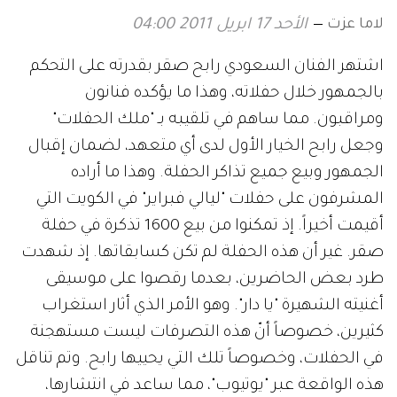
لاما عزت
الأحد 17 ابريل 2011 04:00
اشتهر الفنان السعودي رابح صقر بقدرته على التحكم
بالجمهور خلال حفلاته، وهذا ما يؤكده فنانون
ومراقبون. مما ساهم في تلقيبه بـ "ملك الحفلات"
وجعل رابح الخيار الأول لدى أي متعهد، لضمان إقبال
الجمهور وبيع جميع تذاكر الحفلة. وهذا ما أراده
المشرفون على حفلات "ليالي فبراير" في الكويت التي
أقيمت أخيراً. إذ تمكنوا من بيع 1600 تذكرة في حفلة
صقر. غير أن هذه الحفلة لم تكن كسابقاتها. إذ شهدت
طرد بعض الحاضرين، بعدما رقصوا على موسيقى
أغنيته الشهيرة "يا دار". وهو الأمر الذي أثار استغراب
كثيرين، خصوصاً أنّ هذه التصرفات ليست مستهجنة
في الحفلات، وخصوصاً تلك التي يحييها رابح. وتم تناقل
هذه الواقعة عبر "يوتيوب"، مما ساعد في انتشارها،