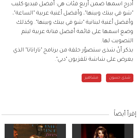
أُدرج اسمها ضمن أربع فئات هي: أفضل فيديو كليب
"شو في بينك وبينها"، وأفضل أغنية عربية "الساعة"،
وأفضل أغنية لبنانية "شو في بينك وبينها". وكذلك
وضع اسمها على قائمة أفضل فنانة عربية ليتم
التصويت لها.
يذكر أنّ شذى ستصوّر حلقة من برنامج "تاراتاتا" الذي
يعرض على شاشة تلفزيون "دبي".
شذى حسون
مشاهير
إقرأ أيضاً