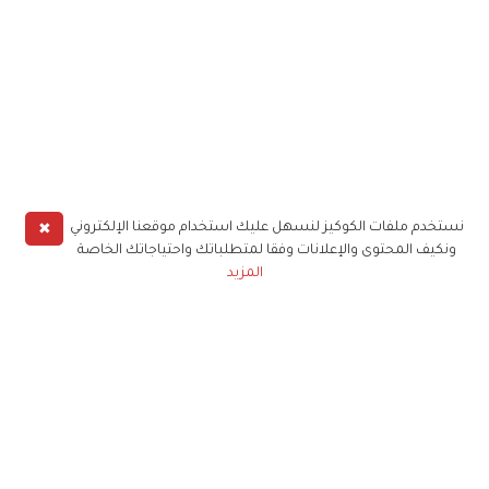
✖
نستخدم ملفات الكوكيز لنسهل عليك استخدام موقعنا الإلكتروني
ونكيف المحتوى والإعلانات وفقا لمتطلباتك واحتياجاتك الخاصة
المزيد
حملوا تطبيق
زهرة الخليج