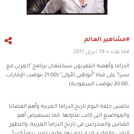
#مشاهير العالم
لاما عزت
19 ابريل 2011
الدراما وأهمية التلفزيون ستختتمان برنامج "العربي مع
يسرا" على قناة "أبوظبي الأولى" (21:00 بتوقيت الإمارات
ـ 20:00 بتوقيت السعودية).
تناقش حلقة اليوم تاريخ الدراما العربية وأهم القضايا
والمواضيع التي كانت تتناولها. كما تستعرض أهم
الفنانين والمخرجين في تاريخ الدراما العربية، والتطور
التقني والفكري الذي لحق بها، وكيف لعبت دوراً كبيراً