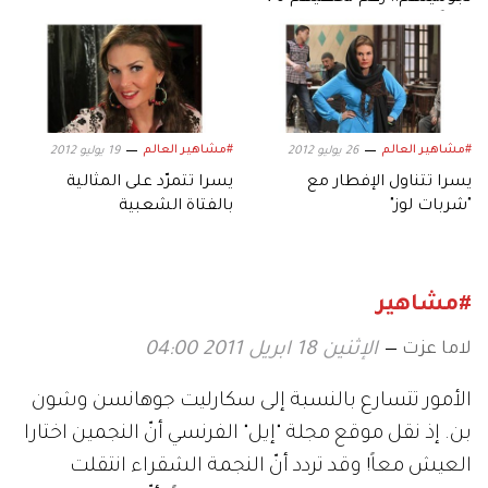
عاماً
#مشاهير العالم
#مشاهير العالم
26 يوليو 2012
19 يوليو 2012
يسرا تتناول الإفطار مع
يسرا تتمرّد على المثالية
"شربات لوز"
بالفتاة الشعبية
#مشاهير
لاما عزت
الإثنين 18 ابريل 2011 04:00
الأمور تتسارع بالنسبة إلى سكارليت جوهانسن وشون
بن. إذ نقل موقع مجلة "إيل" الفرنسي أنّ النجمين اختارا
العيش معاً! وقد تردد أنّ النجمة الشقراء انتقلت