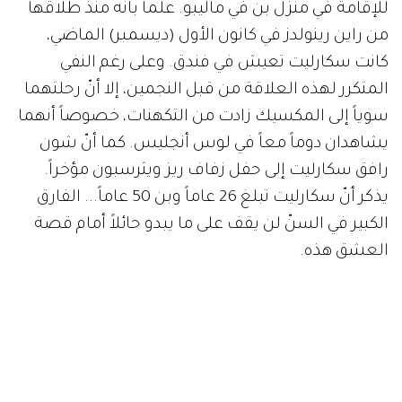
للإقامة في منزل بن في ماليبو. علماً بأنّه منذ طلاقها
من راين رينولدز في كانون الأول (ديسمبر) الماضي،
كانت سكارليت تعيش في فندق. وعلى رغم النفي
المتكرر لهذه العلاقة من قبل النجمين، إلا أنّ رحلتهما
سوياً إلى المكسيك زادت من التكهنات، خصوصاً أنهما
يشاهدان دوماً معاً في لوس أنجليس. كما أنّ شون
رافق سكارليت إلى حفل زفاف ريز ويثرسبون مؤخراً.
يذكر أنّ سكارليت تبلغ 26 عاماً وبن 50 عاماً... الفارق
الكبير في السنّ لن يقف على ما يبدو حائلاً أمام قصة
العشق هذه.