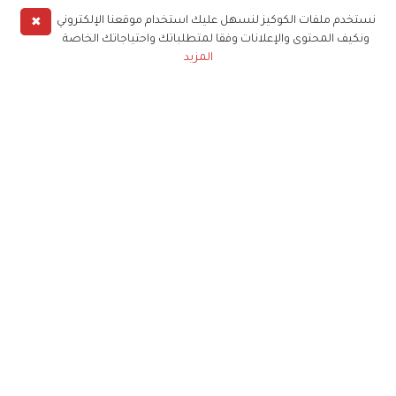
✖
نستخدم ملفات الكوكيز لنسهل عليك استخدام موقعنا الإلكتروني
ونكيف المحتوى والإعلانات وفقا لمتطلباتك واحتياجاتك الخاصة
المزيد
حملوا تطبيق
زهرة الخليج
الاشتراك للحصول على ملخص أسبوعي على بريدك
الإلكتروني