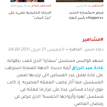
#مشاهير
#مشاهير العالم
05 مارس
26 يوليو 2010
فيلم «بيكسار» الجديد
الدراما الخليجية تضيء على
«Hoppers» يأسر النقاد
"حبّ البنات"
بعالمه.. وشخصياته المميزة
#مشاهير
دعاء حسن ـ القاهرة
الخميس 21 ابريل 2011 04:00
تشهد كواليس مسلسل "سمارة" الذي تلعب بطولته
غادة عبد الرزاق
أزمة جديدة. الجهة المنتجة اشترطت
على غادة تقليل عدد الفساتين التي ترتديها ضمن
المسلسل، مما أثار غضب الممثلة المصرية. إذ كانت
تنوي ارتداء فساتين عدة على غرار ما فعلته في
مسلسل "زهرة وأزواجها الخمسة" الذي عرض في
رمضان الماضي.