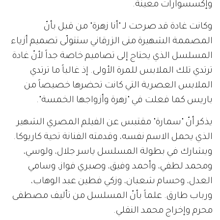
وإكسسوارات معينة.
وكانت غادة قد صرحت لـ "أنا زهرة" من قبل بأنّ
المصممة الشهيرة منى الزرقاني ستتولّى تصميم أزياء
المسلسل الذي يحتاج إلى تصاميم خاصة جداً لأنّ غادة
ترتدي تلك الملابس للمرة الأولى. إذ غالباً ما ترتدي
الملابس العصرية التي كانت تحضرها خصيصاً من
باريس كما فعلت في "زهرة وأزواجها الخمسة".
يذكر أنّ "سمارة" مقتبس عن الفيلم المصري الشهير
الذي يحمل الاسم نفسه، وقدمته الفنانة تحية كاريوكا.
ويشارك في بطولة المسلسل ياسر جلال، ولوسي،
ومحمد لطفي، وأحمد وفيق، وصبري فواز، وسامي
العدل، وحسام شعبان، وزكي فطين عبد الوهاب،
ورباب طارق. علماً بأنّ المسلسل من تأليف مصطفى
محرم وإخراج محمد النقلي.