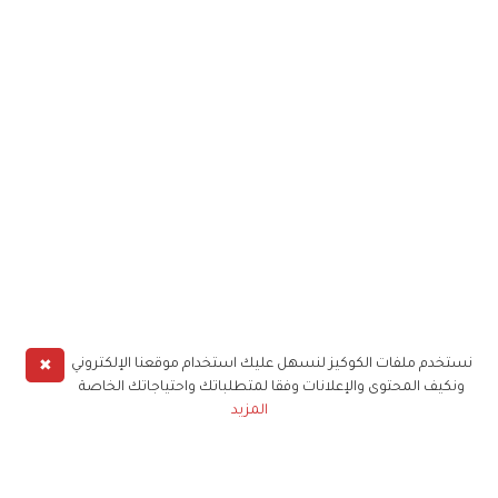
✖
نستخدم ملفات الكوكيز لنسهل عليك استخدام موقعنا الإلكتروني
ونكيف المحتوى والإعلانات وفقا لمتطلباتك واحتياجاتك الخاصة
المزيد