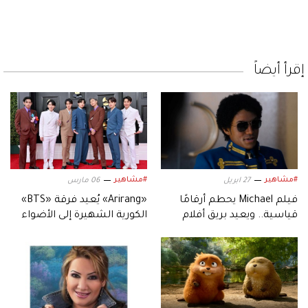
إقرأ أيضاً
#مشاهير
#مشاهير
27 ابريل
06 مارس
فيلم Michael يحطم أرقامًا
«Arirang» يُعيد فرقة «BTS»
قياسية.. ويعيد بريق أفلام
الكورية الشهيرة إلى الأضواء
السيرة الموسيقية