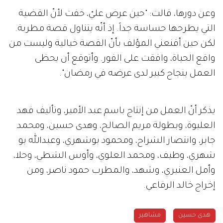
وعن دورها، قالت: "حين عرض عليّ، خفت لأنّ القضية
التي يطرحها حساسة جداً. إذ أنّه يتناول قصة مطربة.
لكن حين أقنعني المؤلف بأنّ القصة خيالية وليست من
واقع الحياة، وافقت على الفور. وأتوقع أن يحظى
العمل بنجاح كبير لدى عرضه في رمضان".
يذكر أنّ العمل من إنتاج باسم عبد الأمير، وتأليف فهد
العليوة، وبطولة مريم الصالح، وهدى حسين، ومحمد
جابر، وانتصار الشراح، ومحمود بوشهري، وعبدالله بو
شهري، وطيف، ومحمد العلوي، وأوس الشطي، وحلا،
وأمل العنبري، وشهد، والمطرب حمود ناصر، ومن
إخراج خالد الرفاعي.
هدى حسين
مشاهير