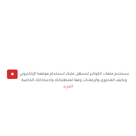
✖
نستخدم ملفات الكوكيز لنسهل عليك استخدام موقعنا الإلكتروني
ونكيف المحتوى والإعلانات وفقا لمتطلباتك واحتياجاتك الخاصة
المزيد
حملوا تطبيق
زهرة الخليج