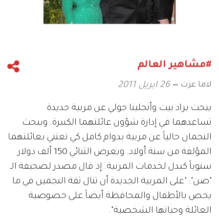
#مشاهير العالم
لاما عزت
26 ابريل 2011
يبحث براد بيت وأنجلينا جولي عن مربية جديدة
تساعدهما في إدارة شؤون عائلتهما الكبيرة. ويبحث
النجمان حالياً عن مربية بدوام كامل كي تعتني بعائلتهما
المؤلفة من ستة أولاد. ويعرض الثنائي 150 ألف دولار
سنوياً كبدل لخدمات المربية. إذ قال مصدر لصحيفة الـ
"صن": "على المربية الجديدة أن تنال ثقة النجمين في ما
يخص بالأطفال والمحافظة أيضاً على خصوصية
العائلة وحياتها الشخصية".