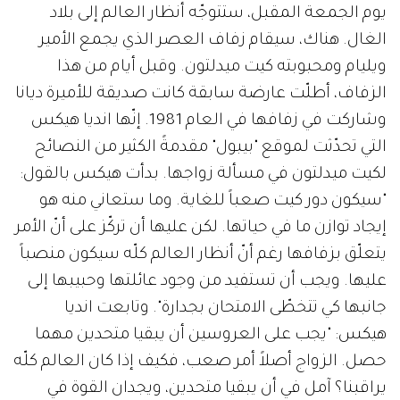
يوم الجمعة المقبل، ستتوجّه أنظار العالم إلى بلاد
الغال. هناك، سيقام زفاف العصر الذي يجمع الأمير
ويليام ومحبوبته كيت ميدلتون. وقبل أيام من هذا
الزفاف، أطلّت عارضة سابقة كانت صديقة للأميرة ديانا
وشاركت في زفافها في العام 1981. إنّها انديا هيكس
التي تحدّثت لموقع "بيبول" مقدمةً الكثير من النصائح
لكيت ميدلتون في مسألة زواجها. بدأت هيكس بالقول:
"سيكون دور كيت صعباً للغاية. وما ستعاني منه هو
إيجاد توازن ما في حياتها. لكن عليها أن تركّز على أنّ الأمر
يتعلّق بزفافها رغم أنّ أنظار العالم كلّه سيكون منصباً
عليها. ويجب أن تستفيد من وجود عائلتها وحبيبها إلى
جانبها كي تتخطّى الامتحان بجدارة". وتابعت انديا
هيكس: "يجب على العروسين أن يبقيا متحدين مهما
حصل. الزواج أصلاً أمر صعب، فكيف إذا كان العالم كلّه
يراقبنا؟ آمل في أن يبقيا متحدين، ويجدان القوة في