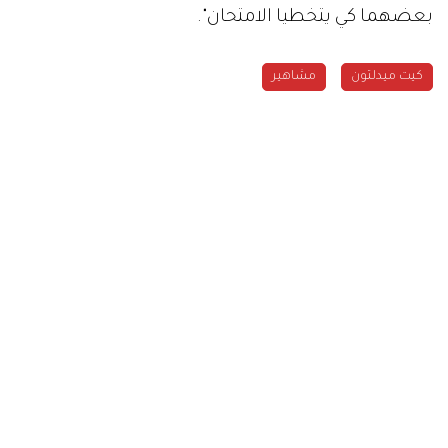
بعضهما كي يتخطيا الامتحان".
كيت ميدلتون
مشاهير