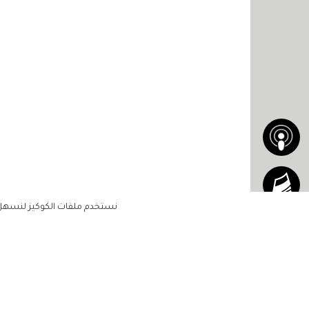
ويجب أن تستفيد من وجود عائلتها وحبيبها 
انديا هيكس: "يجب على العروسين أن يبقي
فكيف إذا كان العالم كلّه يراقبنا؟ آمل ف
يتخطيا الامتحان".
كيت ميدلتون
مشاهير
نستخدم ملفات الكوكيز لنسهل ع