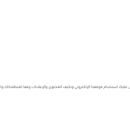
إلى جانبها كي تتخطّى الامتحان بجدارة". وتابعت
ا متحدين مهما حصل. الزواج أصلاً أمر صعب،
ي أن يبقيا متحدين، ويجدان القوة في بعضهما كي
ليك استخدام موقعنا الإلكتروني ونكيف المحتوى والإعلانات وفقا لمتطلباتك وا