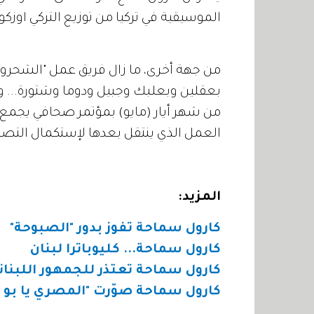
الموسيقية في تركيا من توزيع التركي اوزكور(Uzgur) والمصري أحمد عا
من جهة أخرى، ما زال فريق عمل "الشحرورة"
بعقلين وبعلبك وجبيل ودوما وشتورة... وق
من شهر أيار (مايو) بمؤتمر صحافي يجمع
العمل الذي ينتقل بعدها لإستكمال التصوي
المزيد:
كارول سماحة تفوز بدور "الصبوحة"
كارول سماحة... كليوباترا لبنان
كارول سماحة تعتذر للجمهور اللبنان
كارول سماحة صوّرت "المصري يا بو د