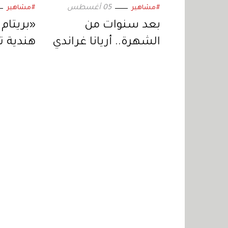
05 أغسطس
#مشاهير
#مشاهير
بعد سنوات من
«بريتام 
الشهرة.. أريانا غراندي
هندية 
تبتعد عن الحياة
الجمهور
العامة وتكشف
بلاي»
السبب
#مشاهير
لاما عزت
الإثنين 25 ابريل 2011 04:00
يوم الجمعة المقبل، ستتوجّه أنظار العالم
يجمع الأمير ويليام ومحبوبته كيت ميدلتو
لموقع "بيبول" مقدمةً الكثير من النصائح
بالقول: "سيكون دور كيت صعباً للغاية. وما
عليها أن تركّز على أنّ الأمر يتعلّق بزفافها