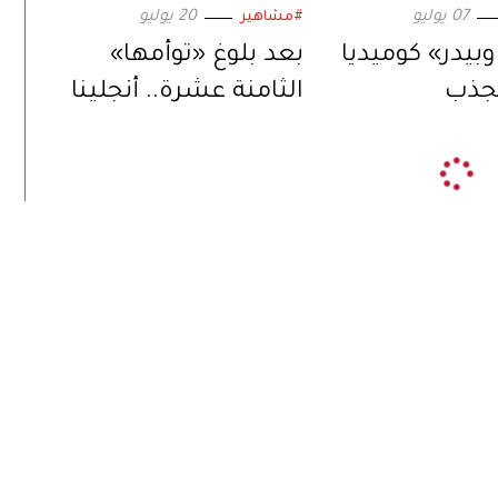
07 يوليو
20 يوليو
#مشاهير
وبيدر» كوميديا
بعد بلوغ «توأمها»
تجذب
الثامنة عشرة.. أنجلينا
.. عبر «ستارز
جولي تستعد لمرحلة
جديدة في حياتها
 إلى بلاد الغال. هناك، سيقام زفاف العصر الذي
ن. وقبل أيام من هذا الزفاف، أطلّت عارضة سابقة
كانت صديقة للأميرة ديانا وشاركت في زفافها في العام 1981. إنّها انديا هيكس التي تحدّثت
 لكيت ميدلتون في مسألة زواجها. بدأت هيكس
 ستعاني منه هو إيجاد توازن ما في حياتها. لكن
 رغم أنّ أنظار العالم كلّه سيكون منصباً عليها.