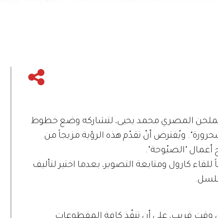
لملحن المصري محمد يحيى، لتشاركه وضع خطوط
رة". ويُفترض أنّ تقدّم هذه الرؤية مزيجاً من
أعمال "الصبّوحة".
قاء كارول ومتابعة التصوير، بعدما اختير لتأليف
سلسل.
 وقت قريب، على أن تنفّذ كافة المقطوعات