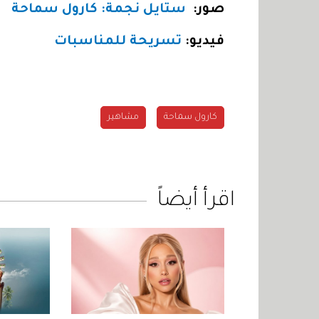
صور:
ستايل نجمة: كارول سماحة
فيديو:
تسريحة للمناسبات
كارول سماحة
مشاهير
اقرأ أيضاً