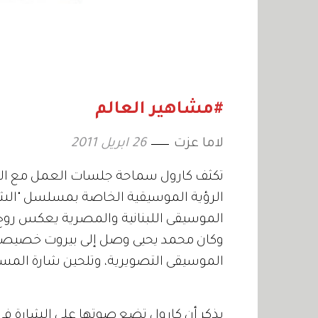
#مشاهير العالم
لاما عزت
26 ابريل 2011
تكثف كارول سماحة جلسات العمل مع ا
الرؤية الموسيقية الخاصة بمسلسل "الشحرو
الموسيقى اللبنانية والمصرية يعكس روح 
وكان محمد يحيى وصل إلى بيروت خصيصاً لل
الموسيقى التصويرية، وتلحين شارة الم
يذكر أن كارول تضع صوتها على الشارة في