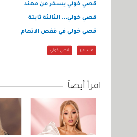
قصي خولي يسخر من مهند
قصي خولي... الثالثة ثابتة
قصي خولي في قفص الاتهام
مشاهير
قصي خولي
اقرأ أيضاً