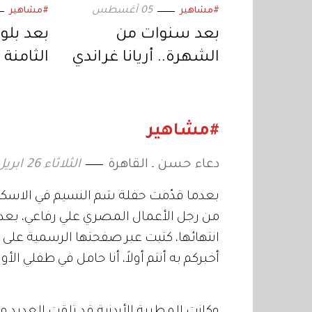
05 أغسطس
#مشاهير
#مشاهير
بعد سنوات من
بعد بلو
الشهرة.. أريانا غراندي
الثامنة 
تبتعد عن الحياة
جولي تس
العامة وتكشف
جديدة ف
السبب
#مشاهير
دعاء حسن ـ القاهرة
الثلاثاء 26 ابريل 2011 04:00
بعدما قدّمت حفلة شم النسيم في الاسكن
من رجل الأعمال المصري علي رفاعي، بعدم
انتهائها، كتبت عبر صفحتها الرسمية على موق
أخبركم به أنتم أولاً، أنا حامل في طفلي الأو