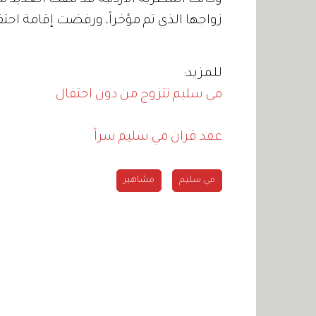
وكانت المطربة الأردنية قد تلقت العديد 
زواجها الذي تم مؤخراً، ورفضت إقامة احت
للمزيد:
مي سليم تتزوج من دون احتفال
عقد قران مي سليم سراً
مي سليم
مشاهير