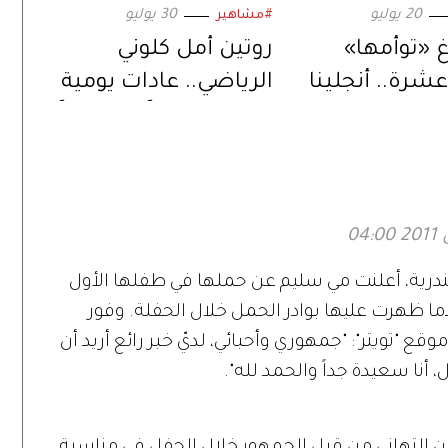
20 يوليو
30 يوليو
#مشاهير
غ «توأمها»
روتين أمل كلوني
عشرة.. أنجلينا
الرياضي.. عادات يومية
تعد لمرحلة
تمنحها قواماً متناسقاً
ي حياتها
درية، أعلنت مي سليم عن حملها في طفلها الأول
ا ظهرت عليها بوادر الحمل خلال الحفلة. وفور
ع "تويتر": "جمهوري وأحبائي، لديّ خبر رائع أريد أن
ل، أنا سعيدة جداً والحمد لله".