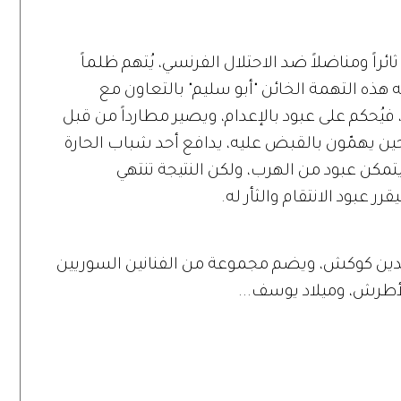
ائراً ومناضلاً ضد الاحتلال الفرنسي، يُتهم ظلماً
ه هذه التهمة الخائن "أبو سليم" بالتعاون مع
فيُحكم على عبود بالإعدام، ويصير مطارداً من قبل
حين يهمّون بالقبض عليه، يدافع أحد شباب الحارة
، يتمكن عبود من الهرب، ولكن النتيجة تنتهي
 عبود الانتقام والثأر له.
 الدين كوكش، ويضم مجموعة من الفنانين السوريين
أطرش، وميلاد يوسف...