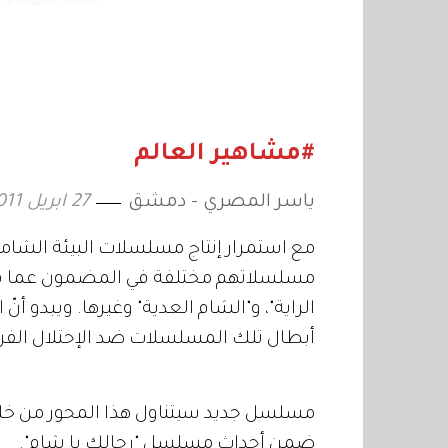
#مشاهير العالم
ياسر المصري - دمشق
27 ابريل 2011
مع استمرار إنتاج مسلسلات البيئة الشامي
مسلسلاتهم مختلفة في المضمون عما قدم س
الراية"، و"الشام العدية" وغيرها. ويبدو أ
أبطال تلك المسلسلات ضد الإحتلال الفر
مسلسل جديد سيتناول هذا المحور من خلال
ضمن أحداث مسلسل "رجالك يا شام".