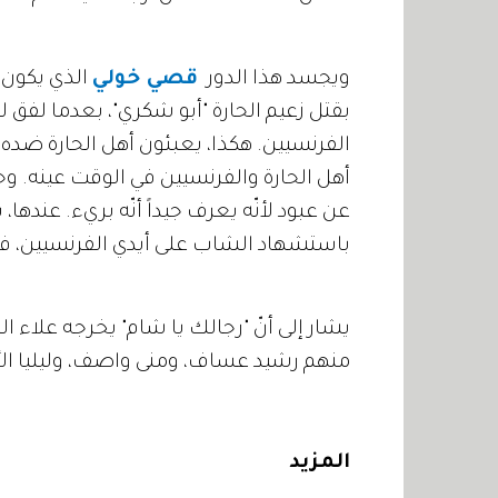
ويجسد هذا الدور
قصي خولي
الذي يكون ث
بقتل زعيم الحارة "أبو شكري"، بعدما لفق ل
الفرنسيين. هكذا، يعبئون أهل الحارة ضده، 
أهل الحارة والفرنسيين في الوقت عينه. و
عن عبود لأنّه يعرف جيداً أنّه بريء. عندها
باستشهاد الشاب على أيدي الفرنسيين، فيقرر
يشار إلى أنّ "رجالك يا شام" يخرجه علاء
منهم رشيد عساف، ومنى واصف، وليليا ال
المزيد