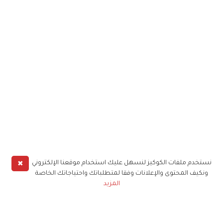
✖
نستخدم ملفات الكوكيز لنسهل عليك استخدام موقعنا الإلكتروني
ونكيف المحتوى والإعلانات وفقا لمتطلباتك واحتياجاتك الخاصة
المزيد