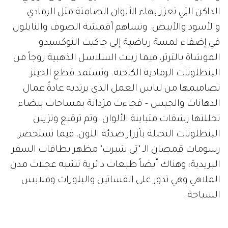
الداكن التي تعزز بهاء الألوان الصامتة مثل الرمادي
والأسود والأبيض. وتساهم أقمشة الصوف والنايلون
في إضفاء لمسة رياضية إلى جاكيت التوكسيدو
الموشاة بالترتر، فيما زينت السلاسل الذهبية زوجاً من
البنطلونات الرمادية الكاحتة. وتستمد قطع الجينز
تصاميمها من لباس العمل الذي يرتديه عادةً عمال
الدهانات والجبس – فجاءت مزدانة بمساحات بيضاء
تخللتها رشقات متباينة الألوان. وتم ترقيع وتزيين
البنطلونات النحيلة بأزرار صدئة اللون، فيما تستحضر
رسومات قمصان الـ "تي شيرت" مظهر بطاقات السفر
البريدية؛ وهناك أيضاً طبعات دائرية تشبه عجلات مدن
الملاهي وهي تدور على الفساتين والبلوزات وملابس
السباحة.