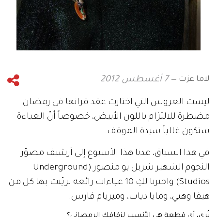
لاما عزت
7 أغسطس 2012
ليست العروس التي اختارت عقد قرانها في رمضان
مضطرة للالتزام باللون الأبيض، خصوصاً أنّ العباءة
ستكون غالباً سيدة الموقف.
في هذا السياق، عدنا هذا الأسبوع إلى أرشيف مصوّر
النجوم الشهير شربل بو منصور (Underground
Studios) واخترنا لكِ 10 عباءات رائعة تزيّنت بها كل من
هيفا وهبي، ومايا دياب، وميريام فارس.
تُرى، أي قطعة هي الأنسب لزفافكِ الرمضاني؟