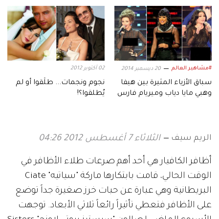
أول أيام رمضان
#مشاهير العالم
02 أكتوبر 2012
20 ديسمبر 2014
سباق الأزياء المثيرة بين هيفا
نجوم ونجمات... طلّقوا أو لم
وهبي مايا دياب وميريام فارس
يُطلقوا؟!
الريم سيف
الثلاثاء 7 أغسطس 2012 04:26
أظافر الكافيار هي أحد أهم صرعات طلاء الأظافر في
الوقت الحالي، قامت بابتكارها ماركة "سياتيه" Ciate
البريطانية وهي عبارة عن حبات خرز صغيرة جداً توضع
على الأظافر فتعطي تأثيراً رائعاً ثلاثي الأبعاد. توجهت