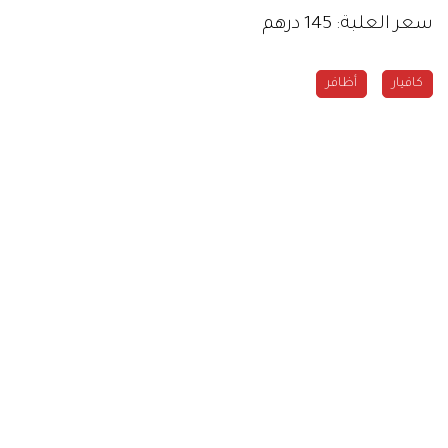
سعر العلبة: 145 درهم
كافيار
أظافر