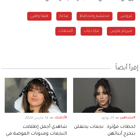
عروس
محتشم ومحافظ
عباءة
هيفا وهبي
ميريام فارس
مايا دياب
النجمات
إقرأ أيضاً
#مشاهير
#أناقتك
25 يونيو
14 مارس 2024
لحظات مؤثرة.. نجمات يحتفلن
شاهدي أجمل إطلالات
بتخرج أبنائهن
النجمات ومدونات الموضة في