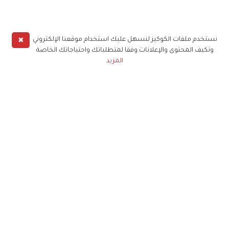
✖
نستخدم ملفات الكوكيز لنسهل عليك استخدام موقعنا الإلكتروني
ونكيف المحتوى والإعلانات وفقا لمتطلباتك واحتياجاتك الخاصة
المزيد
حملوا تطبيق
زهرة الخليج
الاشتراك للحصول على ملخص أسبوعي على بريدك