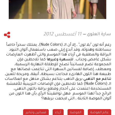
سارة العلوي
11 أغسطس 2012
رغم أنه لون "بلا لون" ، إلا أن الـ (Nude Colors)، يمتلك سحراً خاصاً
ببساطته وهدوئه، وقد أبدع إيلي صعب باستعمال ألوان النيود
البراقة والمطفية في أزياء هذا الموسم والتي أظهرت العارضات
بشكل غامض وجذاب.
للسهرة وغيرها
كما تلاحظين فإن
المجموعة تضم فساتيناً تصلح للإطلالة النهارية الرسمية،
ومعطف، إضافة لفساتين السهرة التي تناغمت قصاتها مع
طبيعة هذا اللون الهادىء فجاءت بسيطة، أنيقة، ومريحة للعين.
تناغم مع الذهبي
بريق الذهب يتناغم بشكل مذهل مع انعكاسات
الـ (Nude Colors) كما تلاحظين فإن الإضافات التزيينية للأقمشة
المستخدمة اعتمدت على أحجار وقطع براقة باللون الذهبي،
الرائج جداً لهذا الموسم. فهل توافقيننا الرأي بأن هذا اللون من
ألوان الموضة الثابتة ، التي لايخفت بريقها؟
عالم الموضة
الموضة
أزياء
فساتين وتنانير