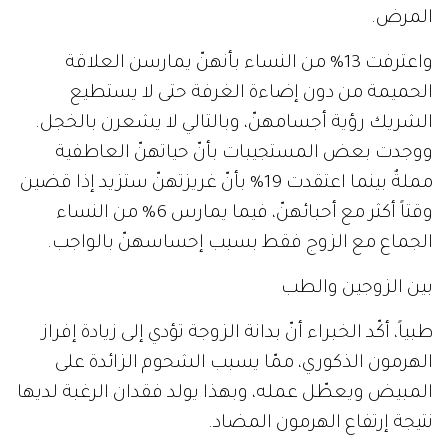
المرض.
واعترفت 13% من النساء بأنهنّ يمارسن العلاقة
الحميمة من دون إضاءة الغرفة حتى لا يستطيع
الشريك رؤية أجسامهنّ، وبالتالي لا يشعرن بالخجل.
ووجدت بعض المستجيبات بأنّ حياتهنّ العاطفية
مملةٌ بينما اعتقدت 19% بأنّ غريزتهنّ ستزيد إذا قضين
وقتاً أكثر مع أحبائهنّ، فيما يمارس 6% من النساء
الجماع مع الزوج فقط بسبب إحساسهنّ بالواجب.
بين الزوجين والطب
طبياً، أكّد الخبراء أنّ بدانة الزوجة تؤدي إلى زيادة إفراز
الهرمون الذكوري، ممّا يسبب الشحوم الزائدة على
المبيض ويعطّل عمله، وبهذا يولد فقدان الرغبة لديها
نتيجة إرتفاع الهرمون المضاد.