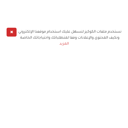
✖
نستخدم ملفات الكوكيز لنسهل عليك استخدام موقعنا الإلكتروني
ونكيف المحتوى والإعلانات وفقا لمتطلباتك واحتياجاتك الخاصة
المزيد
حملوا تطبيق
زهرة الخليج