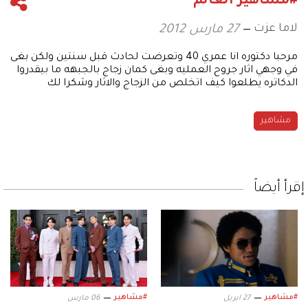
#مشاهير العالم
لاما عزت
27 مارس 2012
مرحبا دكتوره انا عمري 40 وتعرضت لحادث قبل سنتين ولكن بغى
في وجهي اثار جروح العمليه وبغى كمان زجاج بالجبهه ما بيقدروا
الدكاتره يطلعوا كيف اتخلص من الزجاج والاثار وشكرا لك
مشاهير
إقرأ أيضاً
#مشاهير
#مشاهير
27 ابريل
06 مارس