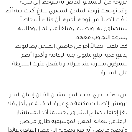
خروجه من الاستديو الخاص به متوجهاً إلى منزله.
وقد توجهت زوجة الملحن المصري ببلاغ أكدت فيه أنّها
تلقّت اتصالاً من زوجها أخبرها أنّ هناك أشخاصاً
سيتصلون بها ويطلبون مبلغاً من المال وطالبها
بسرعة التجاوب معهم.
كما تلقت اتصالاً آخر من خاطفي الملحن يطالبونها
بدفع فدية تبلغ مليوني جنيه لإعادته وأكدوا أنهم
سيتركون سيارته عند منزله. وبالفعل عثرت الشرطة
على السيارة.
من جهته، يجري نقيب الموسيقيين الفنان إيمان البحر
درويش إتصالات مكثفة مع وزارة الداخلية من أجل فك
لغز إختفاء صلاح الشرنوبي حسبما أكد المستشار
الإعلامي لنقابة المهن الموسيقية طارق مرتضى.
وأوضح مرتضى أنّه فور وصوله إلى مطار القاهرة عائداً