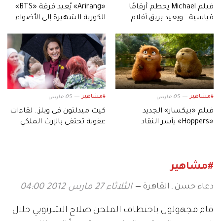
فيلم Michael يحطم أرقامًا
«Arirang» يُعيد فرقة «BTS»
قياسية.. ويعيد بريق أفلام
الكورية الشهيرة إلى الأضواء
السيرة الموسيقية
#مشاهير
#مشاهير
05 مارس
05 مارس
فيلم «بيكسار» الجديد
كيت ميدلتون في ويلز.. لقاءات
«Hoppers» يأسر النقاد
عفوية تحتفي بالإرث الملكي
بعالمه.. وشخصياته المميزة
#مشاهير
دعاء حسن ـ القاهرة
الثلاثاء 27 مارس 2012 04:00
قام مجهولون باختطاف الملحن صلاح الشرنوبي خلال