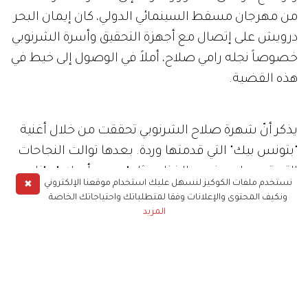
من مهرجان مسقط السينمائي الدولي، كان إيمان البحر
درويش على إتصال مع أجهزة التحقيق وأسرة الشرنوبي
خصوصاً نجله رامي صلاح، أملاً في الوصول إلى خيط في
هذه القضية.
يذكر أنّ شهرة صلاح الشرنوبي تحققت من خلال أغنية
"بتونس بيك" التي قدمتها وردة. بعدها توالت النجاحات
التي قدمها مع نجوم الغناء مثل "حرمت أحبك " و"نار
✖
نستخدم ملفات الكوكيز لنسهل عليك استخدام موقعنا الإلكتروني
الغيرة" لوردة ، و"يا حبيبا" لوديع الصافي، و"كبريائي
ونكيف المحتوى والإعلانات وفقا لمتطلباتك واحتياجاتك الخاصة
والشمس" لميادة الحناوي، و"خايفة و"ع البال" لسميرة
المزيد
سعيد، و"كلام الناس و ليل العاشقين" لجورج وسوف،
و"حياتي عندك" و"الأسامي" لذكرى.
صلاح الشرنوبي
مشاهير