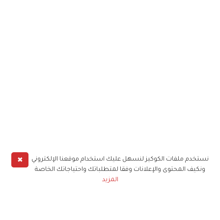
✖
نستخدم ملفات الكوكيز لنسهل عليك استخدام موقعنا الإلكتروني
ونكيف المحتوى والإعلانات وفقا لمتطلباتك واحتياجاتك الخاصة
المزيد