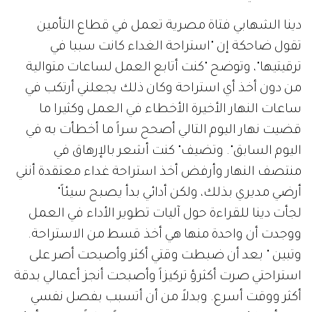
دينا الشهابي فتاة مصرية تعمل في قطاع التأمين
تقول ضاحكة إن "استراحة الغداء كانت سببا في
ترقيتيها"، وتوضح "كنت أتابع العمل لساعات متوالية
من دون أخذ أي استراحة وكان ذلك يجعلني أرتكب في
ساعات النهار الأخيرة الأخطاء في العمل وكثيرا ما
قضيت نهار اليوم التالي أصحح سراً ما أخطأت به في
اليوم السابق". وتضيف" كنت أشعر بالإرهاق في
منتصف النهار وأرفض أخذ استراحة غداء معتقدة أنني
أرضي مديري بذلك، ولكن أدائي بدأ يصبح سيئاً"
لجأت دينا للقراءة حول آليات تطوير الأداء في العمل
ووجدت أن واحدة منها هي أخذ قسط من الاستراحة.
وتبين " بعد أن ضبطت وقتي أكثر وأصبحت أصر على
استراحتي صرت أكثرؤ تركيزاً وأصبحت أنجز أعمالي بدقة
أكثر ووقت أسرع. وبدلاً من أن أتسبب بفصل نفسي