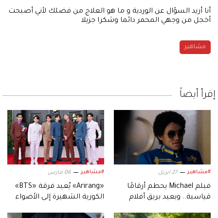
أنا أريد السؤال عن الوردية و ما هو العلاج من فضلك لأني أصبحت
أخجل من وجهي المحمر دائما وشكرا جزيلا
مشاهير
إقرأ أيضاً
#مشاهير
#مشاهير
27 ابريل
06 مارس
فيلم Michael يحطم أرقامًا
«Arirang» يُعيد فرقة «BTS»
قياسية.. ويعيد بريق أفلام
الكورية الشهيرة إلى الأضواء
السيرة الموسيقية