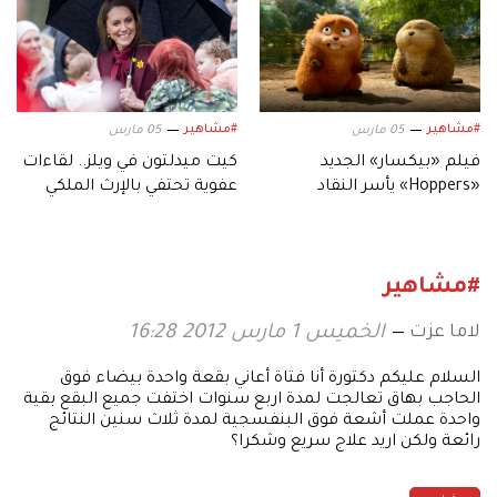
#مشاهير
#مشاهير
05 مارس
05 مارس
فيلم «بيكسار» الجديد
كيت ميدلتون في ويلز.. لقاءات
«Hoppers» يأسر النقاد
عفوية تحتفي بالإرث الملكي
بعالمه.. وشخصياته المميزة
#مشاهير
لاما عزت
الخميس 1 مارس 2012 16:28
السلام عليكم دكتورة أنا فتاة أعاني بقعة واحدة بيضاء فوق
الحاجب بهاق تعالجت لمدة اربع سنوات اختفت جميع البقع بقية
واحدة عملت أشعة فوق البنفسجية لمدة ثلاث سنين النتائج
رائعة ولكن اريد علاج سريع وشكرا؟