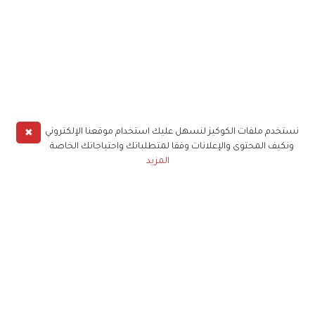
✖
نستخدم ملفات الكوكيز لنسهل عليك استخدام موقعنا الإلكتروني
ونكيف المحتوى والإعلانات وفقا لمتطلباتك واحتياجاتك الخاصة
المزيد
حملوا تطبيق
زهرة الخليج