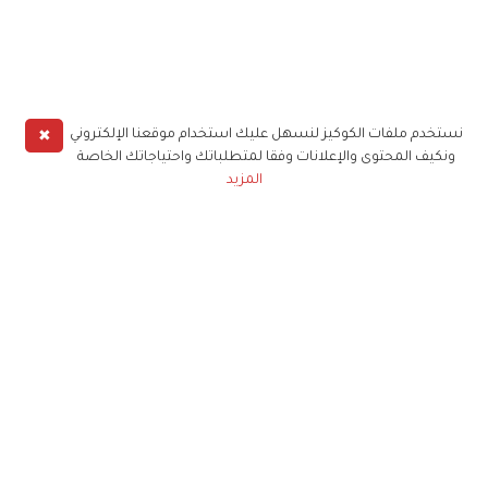
✖
نستخدم ملفات الكوكيز لنسهل عليك استخدام موقعنا الإلكتروني
ونكيف المحتوى والإعلانات وفقا لمتطلباتك واحتياجاتك الخاصة
المزيد
حملوا تطبيق
زهرة الخليج