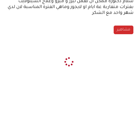
سلام دكتورة ممكن ان نعمل ليزر و ميزو وعلاج السيلولايت
بفترات متفاربة عة ايام او لايجوز وماهي الفترة المناسبة لان لدي
شهر واحد مع الشكر
مشاهير