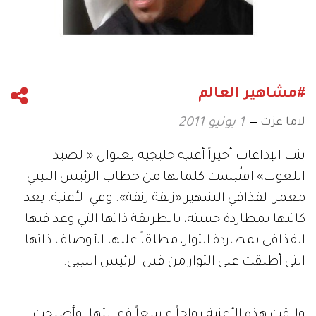
#مشاهير العالم
لاما عزت
1 يونيو 2011
بثت الإذاعات أخيراً أغنية خليجية بعنوان «الصيد
اللعوب» اقتُبست كلماتها من خطاب الرئيس الليبي
معمر القذافي الشهير «زنقة زنقة». وفي الأغنية، يعد
كاتبها بمطاردة حبيبته، بالطريقة ذاتها التي وعد فيها
القذافي بمطاردة الثوار، مطلقاً عليها الأوصاف ذاتها
التي أطلقت على الثوار من قبل الرئيس الليبي.
ولاقت هذه الأغنية رواجاً واسعاً فور بثها. وأصبحت