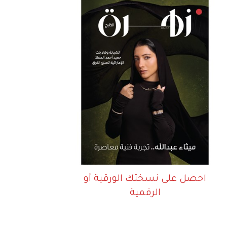
احصل على نسختك الورقية أو
الرقمية