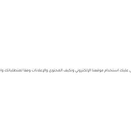
ليك استخدام موقعنا الإلكتروني ونكيف المحتوى والإعلانات وفقا لمتطلباتك وا
حملوا ت
ص
زهرة ال