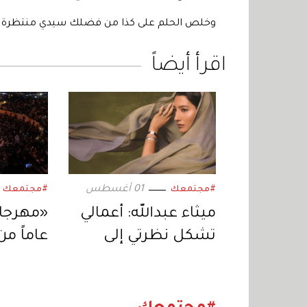
وخلص الحلم على كذا من فضلك سيدي منتظرة 
اقرأ أيضاً
01 أغسطس
#مجتمعك
#مجتمعك
ميثاء عبدالله: أعمالي
تشكل نظرتي إلى
عاماً من
نفسي والعالم
والفنون
وأجيال 