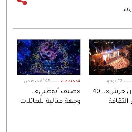
ردك
22 يوليو
05 أغسطس
#مجتمعك
«مهرجان جرش».. 40
«صيف أبوظبي»..
 الثقافة
وجهة مثالية للعائلات
 بإرث يمتد
تلتقي