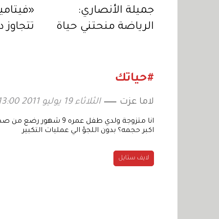
جميلة الأنصاري:
الرياضة منحتني حياة
تتجاوز 
ثانية
الجسم 
دقة الن
#حياتك
لاما عزت
الثلاثاء 19 يوليو 2011 13:00
انا متزوجة ولدي طفل عمر
اكبر حجمه؟ بدون اللجؤ الي عمليات التكبير
لايف ستايل