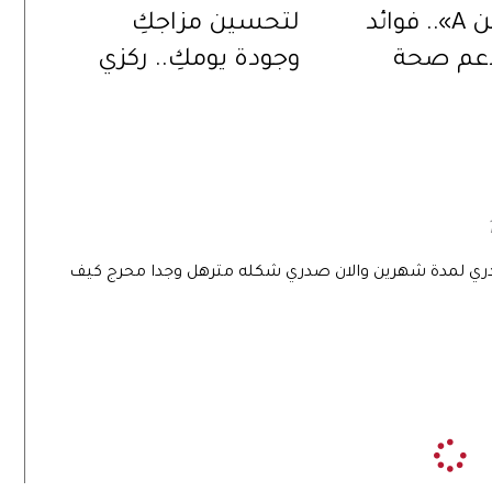
«فيتامين A».. فوائد
لتحسين مزاجكِ
دعم صحة
وجودة يومكِ.. ركزي
إلى تحسين
على هذه الأنشطة
ظر
وقللي من غيرها
ه 9 شهور رضع من صدري لمدة شهرين والان صدري شكله مترهل وجدا محرج كيف