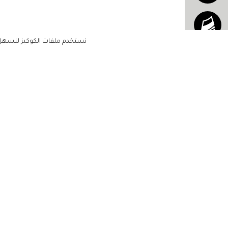
نستخدم ملفات الكوكيز لنسهل ع
الاشتراك للحصول على ملخ
أسبوعي على بريدك الإلكتروني
الرئيسية
مشاهير
أناقتك
لن تتم مشاركة بياناتكم الشخصية مع أ
جمالك
طرف ثالث
مجتمعك
حياتك
منزلك