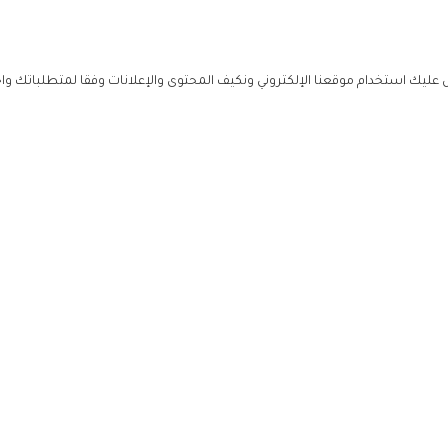
ليك استخدام موقعنا الإلكتروني ونكيف المحتوى والإعلانات وفقا لمتطلباتك وا
حملوا ت
ص
زهرة ال
ي