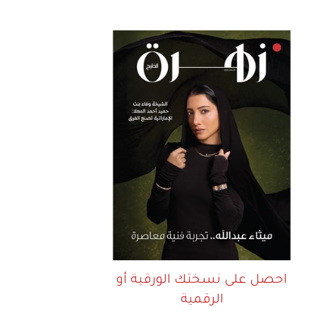
احصل على نسختك الورقية أو
الرقمية