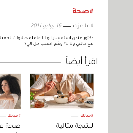
#صحة
لاما عزت
16 يوليو 2011
دكتور عندي استفسار انو انا عامله حشوات تجميلي
مع حالتي ولا لا؟ وشو انسب حل الي؟
اقرأ أيضاً
#حياتك
#حياتك
لنتيجة مثالية
صحة عضل