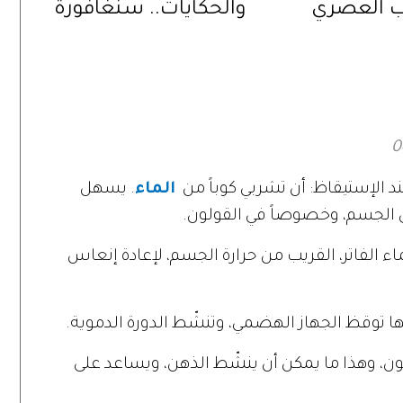
ب العصري
والحكايات.. سنغافورة
على لياقتكِ
عبر الطعام والتراث
والمتاحف
د الإستيقاظ: أن تشربي كوباً من
الماء
. يسهل
ي الجسم، وخصوصاً في القولون.
لفاتر، القريب من حرارة الجسم، لإعادة إنعاس
نّها توقظ الجهاز الهضمي، وتنشّط الدورة الدموية.
، وهذا ما يمكن أن ينشّط الذهن، ويساعد على