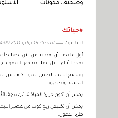
وصحية.. مكونات
الأسلو
عليكِ تجنبها عند
للحفاظ 
إعداد الشوفان ليلًا
#حياتك
لاما عزت
السبت 16 يوليو 2011 04:00
أول ما يجب أن تفعليه من الآن فصاعداً عن
تمددنا أثناء الليل عملية تجمع السموم ف
وينصح الطب الصيني بشرب كوب من الماء ا
الجسم، وتطهيره.
يمكن أن تكون حرارة المياة ثلاثين درجة، لأ
يمكن أن تضيفي ربع كوب من عصير الليمون
طرد الدهون.