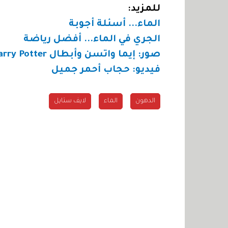
للمزيد:
الماء... أسئلة أجوبة
الجري في الماء... أفضل رياضة
صور: إيما واتسن وأبطال
Harry Potter
فيديو: حجاب أحمر جميل
الدهون
الماء
لايف ستايل