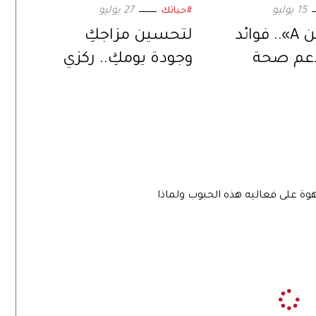
15 يوليو
27 يوليو
#حياتك
«فيتامين A».. فوائد
لتحسين مزاجكِ
دعم صحة
وجودة يومكِ.. ركزي
إلى تحسين
على هذه الأنشطة
ظر
وقللي من غيرها
وة على فعاليه هذه الحبوب ولماذا