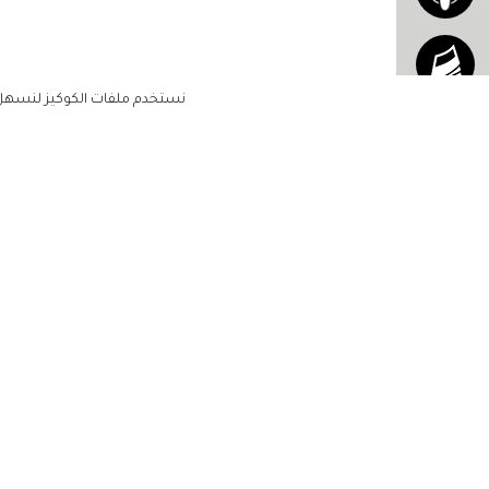
نستخدم ملفات الكوكيز لنسهل ع
الاشتراك للحصول على ملخ
أسبوعي على بريدك الإلكتروني
الرئيسية
مشاهير
أناقتك
لن تتم مشاركة بياناتكم الشخصية مع أ
جمالك
طرف ثالث
مجتمعك
حياتك