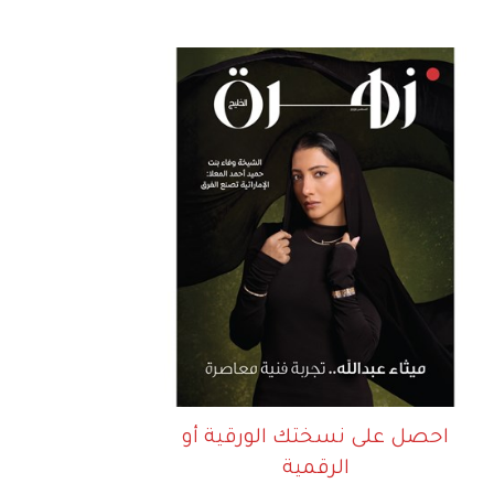
احصل على نسختك الورقية أو
الرقمية