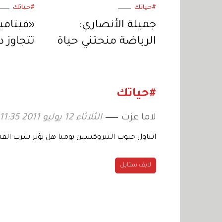
#حياتك
#حياتك
جميلة الأنصاري:
الرياضة منحتني حياة
تتجاوز 
ثانية
الجسم 
دقة الن
#حياتك
لاما عزت
الثلاثاء 12 يوليو 2011 11:35
اتناول حبوب الثيروكسين يوميا هل يؤثر شرب القه
لايف ستايل