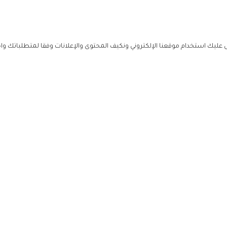
ليك استخدام موقعنا الإلكتروني ونكيف المحتوى والإعلانات وفقا لمتطلباتك وا
حملوا ت
ص
زهرة ال
ي