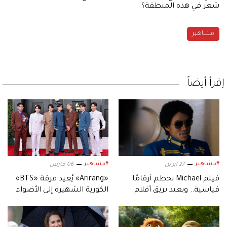
شعر في هذه المنطقة؟
مشاهير
إقرأ أيضاً
#مشاهير
#مشاهير
27 ابريل
06 مارس
فيلم Michael يحطم أرقامًا
«Arirang» يُعيد فرقة «BTS»
قياسية.. ويعيد بريق أفلام
الكورية الشهيرة إلى الأضواء
السيرة الموسيقية