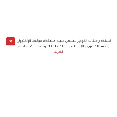
✖
نستخدم ملفات الكوكيز لنسهل عليك استخدام موقعنا الإلكتروني
ونكيف المحتوى والإعلانات وفقا لمتطلباتك واحتياجاتك الخاصة
المزيد
حملوا تطبيق
زهرة الخليج