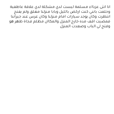
انا انثى عزبااء مسلمة ليست لدي مشكلة لدي علاقة عاطفية
وحلمت بانني كنت اركض بالليل وبابا منزلنا مغلق ولم يفتح
انتظرت وكان يوجد سيارات امام منزلنا وكان عرس عند جيراننا
فمضيت اقف مده خارج المنزل والمكاان مظلم فجاة ظهر هو
وفتح لي الباب وصعدت المنزل