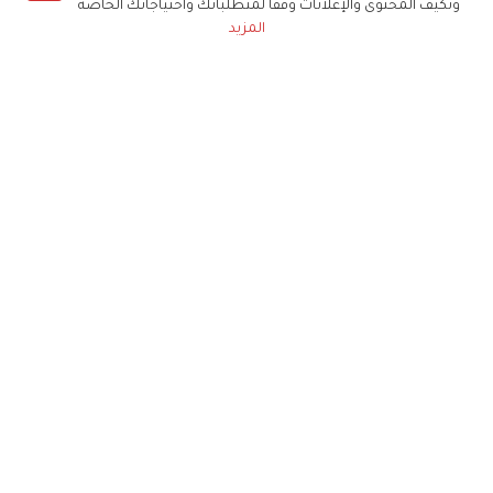
ونكيف المحتوى والإعلانات وفقا لمتطلباتك واحتياجاتك الخاصة
المزيد
حملوا تطبيق
زهرة الخليج
الاشتراك للحصول على ملخص أسبوعي على بريدك
الإلكتروني