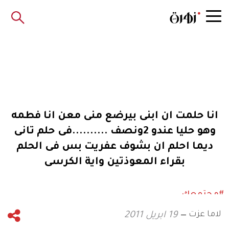
انا حلمت ان ابنى بيرضع منى معن انا فطمه
وهو حليا عندو 2ونصف ..........فى حلم تانى
ديما احلم ان بشوف عفريت بس فى الحلم
بقراء المعوذتين واية الكرسى
#مجتمعك
لاما عزت
19 ابريل 2011