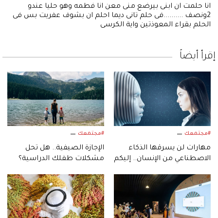
انا حلمت ان ابنى بيرضع منى معن انا فطمه وهو حليا عندو
2ونصف ..........فى حلم تانى ديما احلم ان بشوف عفريت بس فى
الحلم بقراء المعوذتين واية الكرسى
إقرأ أيضاً
#مجتمعك
#مجتمعك
مهارات لن يسرقها الذكاء
الإجازة الصيفية.. هل تحل
الاصطناعي من الإنسان.. إليكم
مشكلات طفلك الدراسية؟
أبرزها!