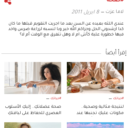
#صحة
لاما عزت
8 ابريل 2011
عندي اللثه بعيده عن السن بعد ما اجريت التقويم قبلها ما كان
كدا ارشدوني الحل وجزاكم الله خير وبا لنسبه لزراعة ضرس واخد
فيها خطورة علية كأنثى ام لا وهل تتفرق مع الوقت أم لا؟
إقرأ أيضاً
#حياتك
#حياتك
لنتيجة مثالية وصحية..
صحة عضلاتكِ.. إليكِ الأسلوب
مكونات عليكِ تجنبها عند
العصري للحفاظ على لياقتكِ
إعداد الشوفان ليلًا