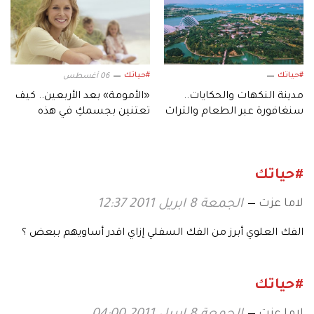
#حياتك
#حياتك
06 أغسطس
مدينة النكهات والحكايات..
«الأمومة» بعد الأربعين.. كيف
سنغافورة عبر الطعام والتراث
تعتنين بجسمكِ في هذه
والمتاحف
المرحلة؟
#حياتك
لاما عزت
الجمعة 8 ابريل 2011 12:37
الفك العلوي أبرز من الفك السفلي إزاي اقدر أساويهم ببعض ؟
#حياتك
لاما عزت