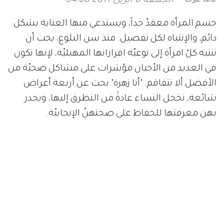
الجمعة 8 ابريل 2011 04:00
جسم المرأة معقدّ جداً، ويستدعي منها العناية بشكل
دائم، والإنتباه لكل تفصيل. منذ سن البلوغ، يجب أن
تنتبه كلّ امرأة إلى نوعيّة افرازاتها المهبليّة، لإنها تكون
في العديد من الأحيان مؤشرات على مشاكل صحيّة من
الأفضل ألا تتفاقم. "أنا زهرة" بحث عن أربعة أعراض
شائعة، تخجل النساء عادةً من التطرق إليها، ويجدر
بهن معرفتها للحفاظ على صحتهنّ الإنجابيّة.