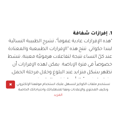
1. إفرازات شفافة
"هذه الإفرازات عادية عموماً"، تشرح الطبيبة النسائية
ليندا حكواتي. تنتج هذه "الإفرازات الطبيعية والمعتادة
عند كلّ النساء نتيجة لتفاعلات هرمونيّة معينة، تنشط
خصوصاً في فترة الإباضة. يمكن لهذه الإفرازات أن
تظهر بشكل متزايد عند البلوغ وخلال مرحلة الحمل،
وقبل بلوغ سنّ اليأس"، تشرح الطبيبة.
✖
نستخدم ملفات الكوكيز لنسهل عليك استخدام موقعنا الإلكتروني
ونكيف المحتوى والإعلانات وفقا لمتطلباتك واحتياجاتك الخاصة
المزيد
وفي بعض الحالات النادرة، تنتج هذه الإفرازات عن
ارتخاء في عضلات المهبل، "لهذا يكون علاجها من
خلال تمرين تلك العضلات، ضمن علاجات تدليك أو