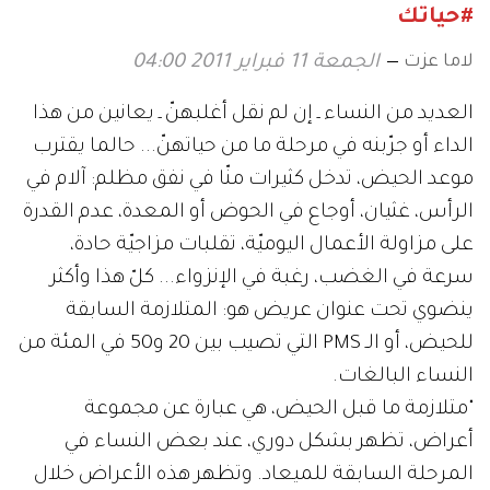
#حياتك
لاما عزت
الجمعة 11 فبراير 2011 04:00
العديد من النساء ـ إن لم نقل أغلبهنّ ـ يعانين من هذا
الداء أو جرّبنه في مرحلة ما من حياتهنّ... حالما يقترب
موعد الحيض، تدخل كثيرات منّا في نفق مظلم: آلام في
الرأس، غثيان، أوجاع في الحوض أو المعدة، عدم القدرة
على مزاولة الأعمال اليوميّة، تقلبات مزاجيّة حادة،
سرعة في الغضب، رغبة في الإنزواء... كلّ هذا وأكثر
ينضوي تحت عنوان عريض هو: المتلازمة السابقة
للحيض، أو الـ PMS التي تصيب بين 20 و50 في المئة من
النساء البالغات.
"متلازمة ما قبل الحيض، هي عبارة عن مجموعة
أعراض، تظهر بشكل دوري، عند بعض النساء في
المرحلة السابقة للميعاد. وتظهر هذه الأعراض خلال