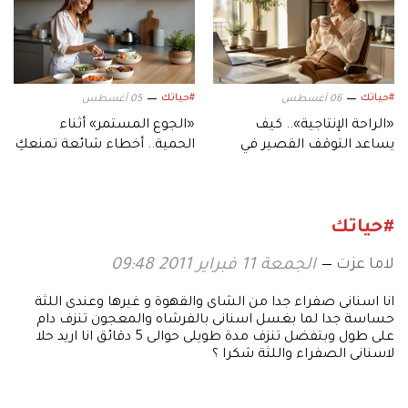
#حياتك
#حياتك
06 أغسطس
05 أغسطس
«الراحة الإنتاجية».. كيف
«الجوع المستمر» أثناء
يساعد التوقف القصير في
الحمية.. أخطاء شائعة تمنعكِ
إنجاز المزيد؟
من تحقيق أهدافكِ
#حياتك
لاما عزت
الجمعة 11 فبراير 2011 09:48
انا اسنانى صفراء جدا من الشاى والقهوة و غيرها وعندى اللثة
حساسة جدا لما بغسل اسنانى بالفرشاه والمعجون تنزف دام
على طول وبتفضل تنزف مدة طويلى حوالى 5 دقائق انا اريد حلا
لاسنانى الصفراء واللثة شكرا ؟