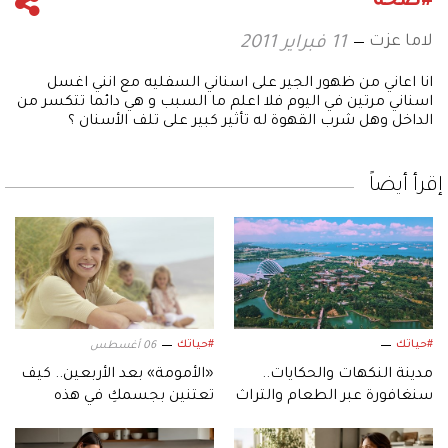
#صحة
لاما عزت
11 فبراير 2011
انا اعاني من ظهور الجير على اسناني السفليه مع انني اغسل
اسناني مرتين في اليوم فلا اعلم ما السبب و هي دائما تتكسر من
الداخل وهل شرب القهوة له تأثير كبير على تلف الأسنان ؟
إقرأ أيضاً
#حياتك
#حياتك
06 أغسطس
مدينة النكهات والحكايات..
«الأمومة» بعد الأربعين.. كيف
سنغافورة عبر الطعام والتراث
تعتنين بجسمكِ في هذه
والمتاحف
المرحلة؟