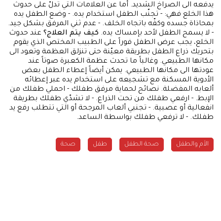
يدفعه الى الصراخ الشديد. أما عن العلامات التي تدلّ على حدوث
هذا الخلع فهي: - تجنّب الطفل استخدام يده. - وضع الطفل يده
بمحاذاة جسده وكفّه باتجاه الخلف. - عدم ثني المرفق بشكل جيد.
- لا يسمح الطفل لأحد بإمساك يده.
كيف يتم العلاج؟
عند حدوث
الخلع، يجب عرض الطفل فوراً على الطبيب المختص الذي يقوم
بتحريك ذراع الطفل بطريقة معيّنة حتى تنزلق العظمة وتعود الى
مكانها الطبيعي. وغالباً ما تحدث عظمة الكعبرة صوتاً عند
عودتها الى مكانها الطبيعي. يمكن أيضاً إعطاء الطفل بعض
الأدوية المسكنة مع تشجيعه على استخدام يده عبر إعطائه
ألعابه المفضلة. نصائح لحماية مرفق طفلك - احملي طفلك من
الإبط. - ارفعي طفلك من تحت الذراع. - لا تشدّي طفلك بطريقة
انفعالية أو عصبية. - تجنبي ألعاب المرجحة أو التي تتطلب رفع يد
طفلك. - لا ترفعي طفلك بواسطة الساعد.
الأم والطفل
صحة الطفل
طفل
صحة