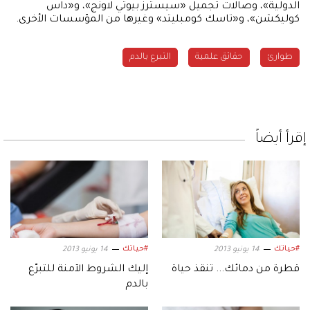
الدولية»، وصالات تجميل «سيسترز بيوتي لاونج»، و«داس
كوليكشن»، و«تاسك كومبليتد» وغيرها من المؤسسات الأخرى.
طوارئ
حقائق علمية
التبرع بالدم
إقرأ أيضاً
#حياتك
#حياتك
14 يونيو 2013
14 يونيو 2013
قطرة من دمائك... تنقذ حياة
إليك الشروط الآمنة للتبرّع
بالدم