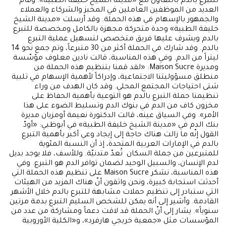
للتبرع بالدم بالتعاون مع «مدينة الشيخ خليفة الطبية». وقام
العديد من الموظفين العاملين في المخبز والشركاء والعملاء
والجمهور بالإسهام في هذه الحملة. وقد أرسلت «مدينة الشيخ
خليفة الطبية» وحدة متحركة مجهزة بالكامل ومخصصة للتبرع
بالدم ويشرف عليها فريق متخصص لتسهيل عملية التبرع
بالدم. وقد شارك في الحملة أكثر من 30 متبرعاً، وتم جمع نحو 14
ليتراً من الدم. وفي هذه المناسبة، قالت نادين معلوف مؤسّسة
ومديرة Maison Sucre: «لقد قمنا بتنظيم هذه الحملة من
منطلق مسؤوليتنا الاجتماعية، وإدراكاً لأهمية الإسهام في تلبية
شتى احتياجات المجتمع المحلي. وقد كان الهدف من وراء
تنظيمنا حملة التبرع بالدم هو التوعية بأهمية الحفاظ على
مخزون كاف من الدم في بنوك الدم وتسليط الضوء على هذا
الأمر». وفي السياق عينه، قالت الدكتورة نعيمة أومزيان مديرة
بنك الدم في «مدينة الشيخ خليفة الطبية» في أبوظبي: «أودّ
القول إنّه ما زالت هناك حاجة إلى إيجاد وعي أكبر بأهمية التبرع
بالدم في الإمارات العربية المتحدة، إذ أن النسبة المئوية
للمتبرعين من جملة السكان تُعدّ متدنيّة. وللأسف، فلا يوجد بديل
لدم الإنسان، والسبيل الوحيد لضمان توافر الدم هو التبرع. وفي
هذه المناسبة، نشكر Maison Sucre على تنظيم هذه الحملة التي
أحدثت استجابة كبيرة، ونحن واثقون أنّ هناك المزيد من الهيئات
التي ستبادر إلى تنظيم حملات مشابهة للتبرع بالدم خلال الأشهر
القادمة. وأشير إلى أنه يمكن للشخص السليم التبرع بدمة مرتين
سنوياً». يشار إلى أنّ الحملة قد لاقت دعماً ومشاركة من عدد من
المؤسسات مثل «جمعية خريجي هارفرد»، و«الكلية الأوروبية