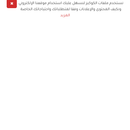
✖
نستخدم ملفات الكوكيز لنسهل عليك استخدام موقعنا الإلكتروني
ونكيف المحتوى والإعلانات وفقا لمتطلباتك واحتياجاتك الخاصة
المزيد
حملوا تطبيق
زهرة الخليج
الاشتراك للحصول على ملخص أسبوعي على بريدك
الإلكتروني