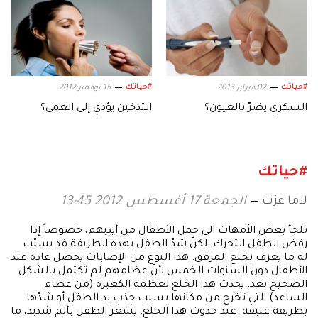
#حياتك
#حياتك
02 فبراير 2013
15 نوفمبر 2012
السكري يضرّ بالعيون؟
التدخين يؤدي إلى العمى؟
#حياتك
لاما عزت
الجمعة 17 أغسطس 2012 13:45
تلجأ بعض الأمهات الى حمل الأطفال من أيديهم، خصوصاً إذا
رفض الطفل التحرك. لكنّ شدّ الطفل بهذه الطريقة قد يسبّب
له ما يعرف بخلع المرفق. هذا النوع من الإصابات يحصل عادة عند
الأطفال دون السنوات الخمس لأنّ عظامهم لم تكتمل بالشكل
الصحيح بعد. يحدث هذا الخلع لعظمة الكعبرة (من عظام
الساعد) التي تخرج من مكانها بسبب جذب يد الطفل أو شدّها
بطريقة عنيفة. عند حدوث هذا الخلع، يشعر الطفل بألم شديد، ما