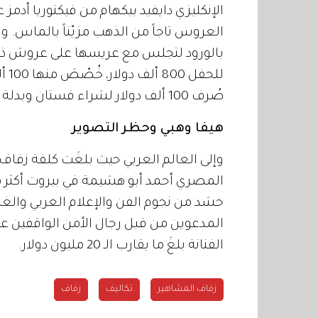
الإنكليزي دايفيد بيكهام من فيكتوريا أدم
العروس تاجاً من الذهب مزيّناً بالماس
بالورود لتجلس مع عريسها على عروش ذهب
للح
صُرف 100 ألف دولار لشراء فستان وبدلة الزفاف.
هيفا وهبي وحظر التصوير
وإلى العالم العربي حيث بلغَت كلفة زفاف ا
المصري أحمد أبو هشيمة في بيروت أكثر 
حشد من نجوم الفن والإعلام العربي والغ
المدعوين من قبل رجال الأمن الواقفين ع
الفنانة بلغَ ما يقارب الـ 20 مليون دولار.
زفاف المشاهير
تكاليف
زفاف