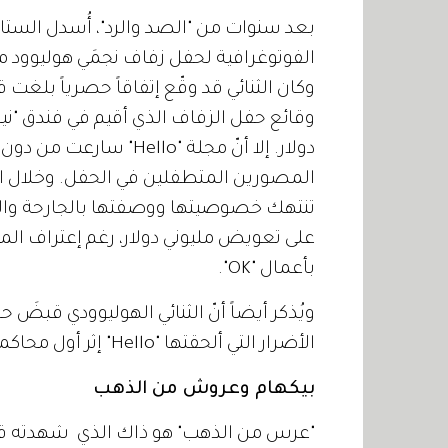
بعد سنوات من "الصد والرد"، أُسدل الستا
دولار. إلا أنّ مجلة "llo
المصورين المتطفلين في الحفل. وخلال المح
بأعمال "OK".
الأضرار التي ألحقتها "Hello" إثر أول محاكمة قانونية.
بيكهام وعروش من الذهب