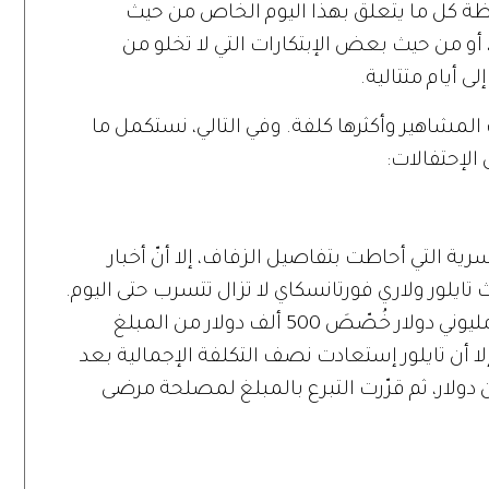
ظة كل ما يتعلق بهذا اليوم الخاص من حيث
و من حيث بعض الإبتكارات التي لا تخلو من
ى أيام متتالية.
لمشاهير وأكثرها كلفة. وفي التالي، نستكمل ما
لإحتفالات:
نوات ورغم السرية التي أحاطت بتفاصيل الزفاف، إلا أنّ أخبار
 تايلور ولاري فورتانسكاي لا تزال تتسرب حتى اليوم.
فقد وصلت كلفة حفل الزفاف إلى حوالي مليوني دولار خُصّصَ 500 ألف دولار من المبلغ
ن الزفاف. إلا أن تايلور إستعادت نصف التكلفة الإجمالية بعد
افها لمجلة "People" بمليون دولار، ثم قرّرت التبرع بالمبلغ لمصلحة مرضى