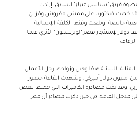
ز عضوة فريق "سبايس غيرلز" السابق. إرتدت
. وقد خطت فيكتوريا على ممشى مفروش ومُزين
ية خالصة. وبلغت وقتها الكلفة الإجمالية
فل 800 ألف دولار، خُصّصَ منها 100 ألف دولار لإستئجار قصر "لوترلستون" الأثري فيما
لفنانة اللبنانية هيفا وهبي وزواجها رجل الأعمال
من مليون دولار أميركي. وشهدت القاعة حضور
ربي. وقد تمّت مصادرة الكاميرات التي حملها بعض
لى مدخل القاعة، في حين ذكرت مصادر أن مهر