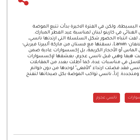
 البسيطة، ولكن في الفترة الاخيرة بدأت تتبع الموضة
الغنائي في كازينو لبنان لمناسبة عيد الفطر المبارك.
، لفت انتباه الحضور شكل السلسلة التي ارتدتها نانسي،
المصنوعة من عدد من الأفاعي الزرقاء من ماركة لانفان- Lanvin، نسقتها مع فستان من ماركة ألبيرتا فيريتي-
صنوعة من الماس أو الأحجار الكريمة، بل إكسسوارات عادية ضمن
ت هيفا وهبي قبل نانسي عجرم، بعشقها لإكسسوارات
سلاسل في مناسبات عدة، كما أطلت بعدد من المقابلات
 نانسي فقد فضلت ارتداء "الأفعى" لوحدها من دون خواتم
ومتجددة. إذاً، نانسي تواكب الموضة بكل صيحاتها لتفتح
وارات
نانسي عجرم