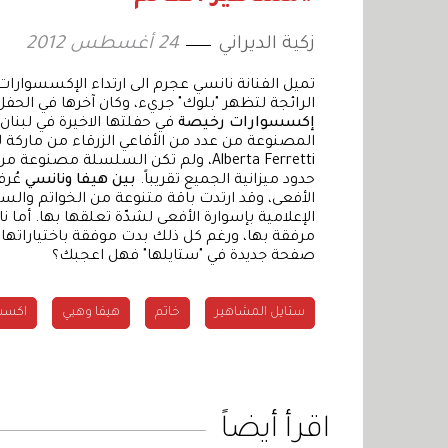
زكية الديراني
24 أغسطس 2012
تميل الفنانة نانسي عجرم الى ارتداء الإكسسوارات
الرائجة لتظهر "بلوك" جريء، وكان آخرها في الحفل 
إكسسوارات رخيصة
في حفلتها الاخيرة في لبنان
Alberta Ferretti، ولم تكن السلسلة م
حدود ميزانية الجميع تقريباً.
بين هيفا ونانسي
عُرف
الأفعى، وقد ارتدت باقة متنوعة من الخواتم وال
الإعلامية بإسوارة الأفعى لشدّة تعلقها بها. أما
مرفقة بها، ورغم كل ذلك بدت موفقة باختياراتها 
صفحة جديدة في "ستايلها" فهل اعجبك؟
ستايل المشاهير
خاتم
هيفا وهبي
اكسس
اقرأ أيضاً