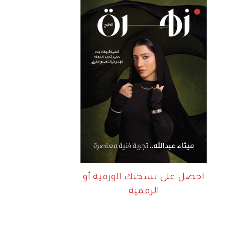
احصل على نسختك الورقية أو
الرقمية