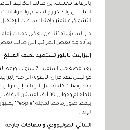
بالزفاف فحسب، بل طالت التكاليف الباه
الملابس والديكور والطعام والمواصلات، أ
التشويق والتميّز كإمتداد ساعات الإحتفال إل
في السابق، تحدّثنا عن بعض حفلات زفاف ا
بدأناه مع بعض الغرائب التي طالت بعض ا
إليزابيث تايلور تستعيد نصف المبلغ
بعد قصة حب استمرت 7 س
كواليس عقد قران الأيقونة الراحلة إليزابيث
للطعام وحوالي 30 ألف لفستا
بيعها صور زف
الإيدز.
الثنائي الهوليوودي وانتهاكات جارحة