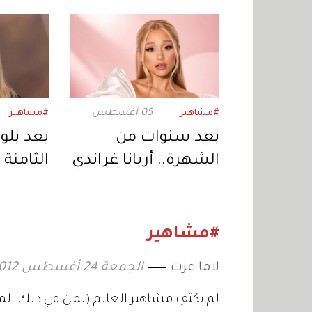
05 أغسطس
#مشاهير
#مشاهير
بعد سنوات من
بعد بلو
الشهرة.. أريانا غراندي
الثامنة 
تبتعد عن الحياة
جولي تس
العامة وتكشف
جديدة ف
السبب
#مشاهير
لاما عزت
الجمعة 24 أغسطس 2012 14:05
لم يكتفِ مشاهير العالم (بمن في ذلك ال