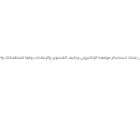
ليك استخدام موقعنا الإلكتروني ونكيف المحتوى والإعلانات وفقا لمتطلباتك وا
حملوا ت
ص
زهرة ال
ي