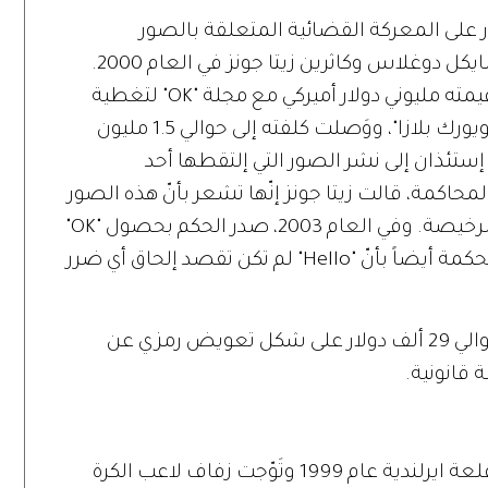
ر على المعركة القضائية المتعلقة بالصور
الفوتوغرافية لحفل زفاف نجمَي هوليوود مايكل دوغلاس وكاثرين زيتا جونز في العام 2000.
وكان الثنائي قد وقّع إتفاقاً حصرياً بلغت قيمته مليوني دولار أميركي مع مجلة "OK" لتغطية
وقائع حفل الزفاف الذي أقيم في فندق "نيويورك بلازا"، ووَصلت كلفته إلى حوالي 1.5 مليون
He" سارعت من دون إستئذان إلى نشر الصور التي إلتقطها أحد
اكمة، قالت زيتا جونز إنّها تشعر بأنّ هذه الصور
تنتهك خصوصيتها ووصفتها بالجارحة والرخيصة. وفي العام 2003، صدر الحكم بحصول "OK"
على تعويض مليوني دولار، رغم إعتراف المحكمة أيضاً بأنّ "Hello" لم تكن تقصد إلحاق أي ضرر
ويُذكر أيضاً أنّ الثنائي الهوليوودي قبضَ حوالي 29 ألف دولار على شكل تعويض رمزي عن
"عرس من الذهب" هو ذاك الذي شهدته قلعة ايرلندية عام 1999 وتَوّجت زفاف لاعب الكرة