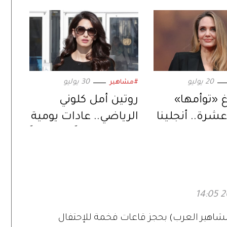
20 يوليو
30 يوليو
#مشاهير
غ «توأمها»
روتين أمل كلوني
عشرة.. أنجلينا
الرياضي.. عادات يومية
تعد لمرحلة
تمنحها قواماً متناسقاً
ي حياتها
مشاهير العرب) بحجز قاعات فخمة للإحتفال