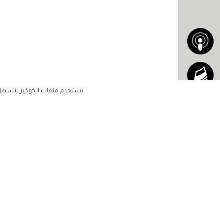
نستخدم ملفات الكوكيز لنسهل ع
الاشتراك للحصول على ملخ
أسبوعي على بريدك الإلكتروني
الرئيسية
مشاهير
أناقتك
لن تتم مشاركة بياناتكم الشخصية مع أ
جمالك
طرف ثالث