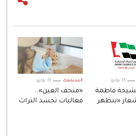
15 يوليو
15 يوليو
#مجتمعك
شيخة فاطمة
«متحف العين»..
عار «بنظهر
فعاليات تجسد التراث
والأفضل»..
الثقافي الإماراتي
رأة الإماراتية