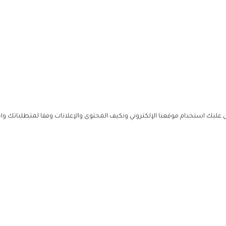
ليك استخدام موقعنا الإلكتروني ونكيف المحتوى والإعلانات وفقا لمتطلباتك وا
حملوا ت
ص
زهرة ال