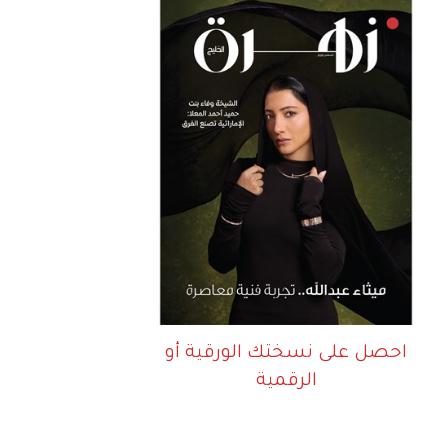
احصل على نسختك الورقية أو
الرقمية