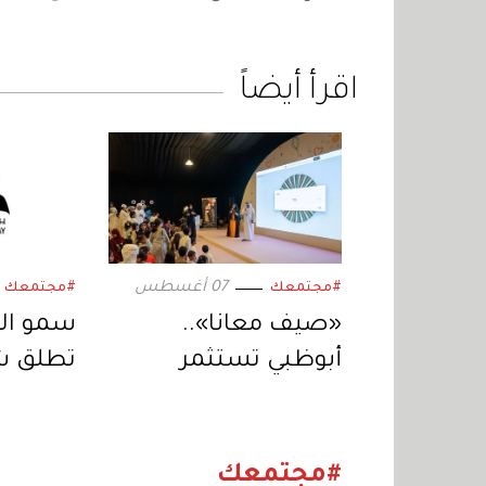
اقرأ أيضاً
07 أغسطس
#مجتمعك
#مجتمعك
«صيف معانا»..
سمو ال
أبوظبي تستثمر
تطلق ش
الإجازة الصيفية
الأقوى 
بفعاليات متنوعة
ليوم الم
2026
#مجتمعك