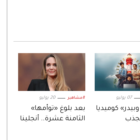
07 يوليو
20 يوليو
#مشاهير
وبيدر» كوميديا
بعد بلوغ «توأمها»
تجذب
الثامنة عشرة.. أنجلينا
.. عبر «ستارز
جولي تستعد لمرحلة
جديدة في حياتها