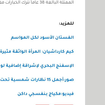
الممثلة البالغة 38 عاماً تترك الخيارات مفتوحة أمامها للمستقبل... فلا أحد يعلم!
للمزيد
:
الفستان الأسود لكل المواسم
كيم كارداشيان: المرأة الواثقة مثيرة 
الإسفنج البحري لإشراقة إضافية ل
صور:أجمل 15 نظارات شمسية تحت 100 درهم
فيديو:مكياج بنفسجي داكن