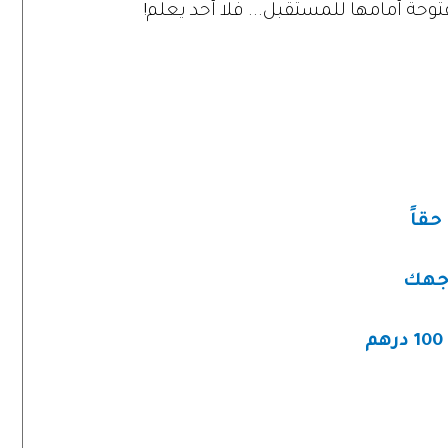
حقاً
وجهك