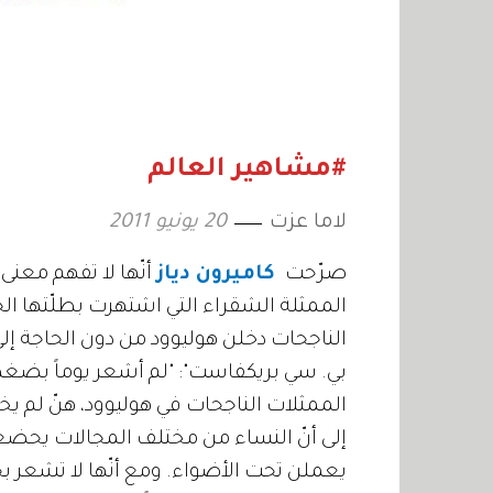
#مشاهير العالم
لاما عزت
20 يونيو 2011
صرّحت
كاميرون دياز
أنّها لا تفهم معنى 
الممثلة الشقراء التي اشتهرت بطلّتها ال
الناجحات دخلن هوليوود من دون الحاجة إل
بي. سي بريكفاست": "لم أشعر يوماً بضغط
الممثلات الناجحات في هوليوود، هنّ لم ي
إلى أنّ النساء من مختلف المجالات يحض
يعملن تحت الأضواء. ومع أنّها لا تشعر بحا