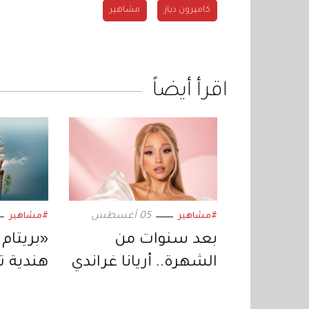
كاميرون دياز
مشاهير
اقرأ أيضاً
05 أغسطس
#مشاهير
#مشاهير
بعد سنوات من
«بريتام 
الشهرة.. أريانا غراندي
هندية 
تبتعد عن الحياة
الجمهور
العامة وتكشف
بلاي»