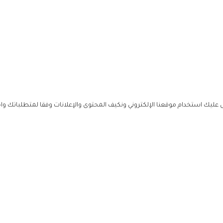
ليك استخدام موقعنا الإلكتروني ونكيف المحتوى والإعلانات وفقا لمتطلباتك وا
حملوا ت
ص
زهرة ال