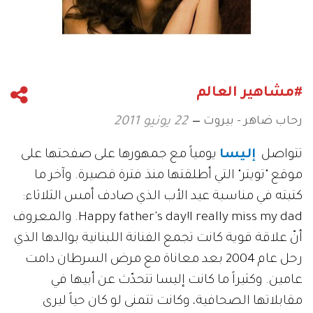
#مشاهير العالم
رحاب ضاهر - بيروت
22 يونيو 2011
تتواصل
إليسا
يومياً مع جمهورها على صفحتها على
موقع "تويتر" التي أطلقتها منذ فترة قصيرة. وآخر ما
كتبته في مناسبة عيد الأب الذي صادف أمس الثلاثاء:
Happy father's day!I really miss my dad. والمعروف
أنّ علاقة قوية كانت تجمع الفنانة اللبنانية بوالدها الذي
رحل عام 2004 بعد معاناة مع مرض السرطان دامت
عامين. وكثيراً ما كانت إليسا تتحدّث عن أبيها في
مقابلاتها الصحافية، وكانت تتمنى لو كان حياً ليرى