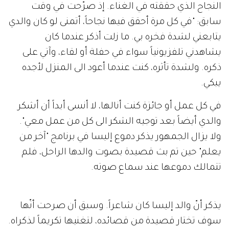
النجاح الذي حققته في الغناء. إذ صرّحت في وقت
سابق: "في كل مرة أحقق فيها نجاحاً، أتمنى لو كان والدي
يتابعني لشدة فخره بي. ما زلت أذكر عندما كان
يشاهدني تلفزيونياً سواء في حفلة أو لقاء، وآتي على
ذكره. ولشدة تأثره، كنت عندما أعود الى المنزل لأجده
يبكي.
في كل عمل أو جائزة كنت أنالها، لا أنسى أبداً أن أشكر
والدي أيضاً بعد توجيه الشكر الى كل من عمل معي".
ولا يزال الجمهور يذكر دموع إليسا في برنامج "آخر من
يعلم" حين تم بث قصيدة بصوت والدها الراحل، فلم
تتمالك دموعها عند سماع صوته.
يذكر أنّ والد إليسا كان شاعراً. وسبق أن صرحت أنّها
سوف تختار قصيدة من قصائده، لتغنيها تكريماً لذكراه.