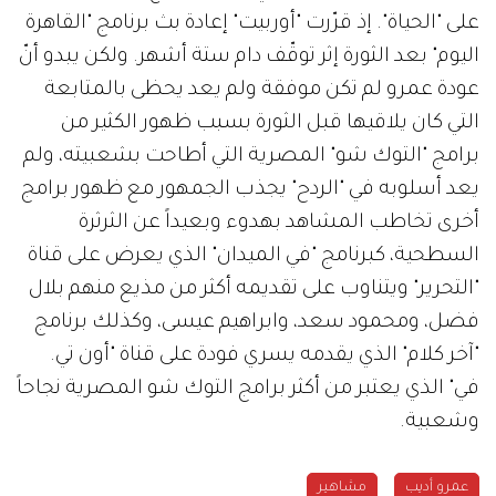
على "الحياة". إذ قرّرت "أوربيت" إعادة بث برنامج "القاهرة
اليوم" بعد الثورة إثر توقّف دام ستة أشهر. ولكن يبدو أنّ
عودة عمرو لم تكن موفقة ولم يعد يحظى بالمتابعة
التي كان يلاقيها قبل الثورة بسبب ظهور الكثير من
برامج "التوك شو" المصرية التي أطاحت بشعبيته، ولم
يعد أسلوبه في "الردح" يجذب الجمهور مع ظهور برامج
أخرى تخاطب المشاهد بهدوء وبعيداً عن الثرثرة
السطحية، كبرنامج "في الميدان" الذي يعرض على قناة
"التحرير" ويتناوب على تقديمه أكثر من مذيع منهم بلال
فضل، ومحمود سعد، وابراهيم عيسى، وكذلك برنامج
"آخر كلام" الذي يقدمه يسري فودة على قناة "أون تي.
في" الذي يعتبر من أكثر برامج التوك شو المصرية نجاحاً
وشعبية.
عمرو أديب
مشاهير