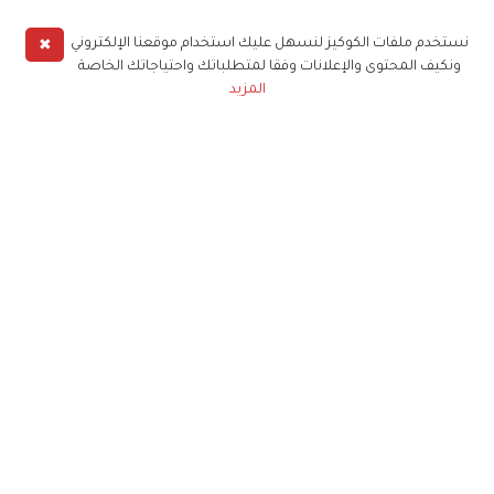
✖
نستخدم ملفات الكوكيز لنسهل عليك استخدام موقعنا الإلكتروني
ونكيف المحتوى والإعلانات وفقا لمتطلباتك واحتياجاتك الخاصة
المزيد
حملوا تطبيق
زهرة الخليج
الاشتراك للحصول على ملخص أسبوعي على بريدك
الإلكتروني