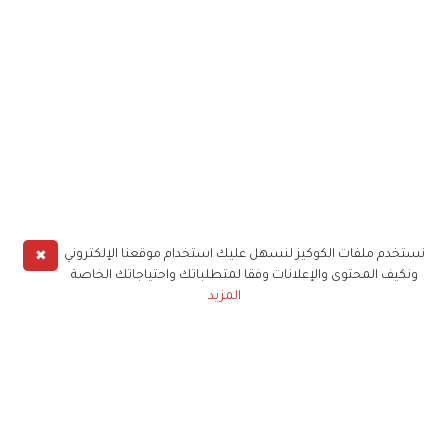
✖
نستخدم ملفات الكوكيز لنسهل عليك استخدام موقعنا الإلكتروني
ونكيف المحتوى والإعلانات وفقا لمتطلباتك واحتياجاتك الخاصة
المزيد
حملوا تطبيق
زهرة الخليج