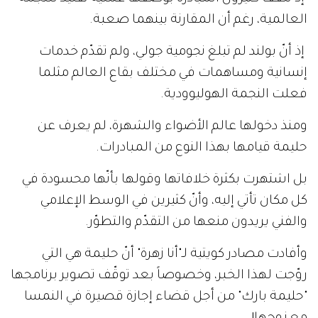
العالمية، رغم أن المقارنة بينهما صعبة.
إذ أنّ بولند لم تبلغ نجومية جولي، ولم تقدّم خدمات
إنسانية ومساهمات في مختلف بقاع العالم مثلما
فعلت النجمة الهوليوودية.
ومنذ دخولها عالم الأضواء والشهرة، لم يعرف عن
حليمة قيامها بهذا النوع من المبادرات.
بل اشتهرت بكثرة خلافاتها وقولها بأنّها محسودة في
كل مكان تأتي إليه، وأنّ كثيرين في الوسط الإعلامي
والفني يريدون منعها من التقدّم والتطوّر.
وأفادت مصادر كويتية لـ"أنا زهرة" أنّ حليمة هي التي
روّجت لهذا الخبر، وخصوصاً بعد توقّف تصوير برنامجها
"حليمة بارك" من أجل قضاء إجازة قصيرة في النمسا