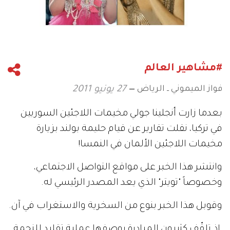
#مشاهير العالم
فواز الميموني ــ الرياض
27 يونيو 2011
بعدما زارت أنجلينا جولي مخيمات اللاجئين السوريين
في تركيا، نقلت تقارير عن قيام حليمة بولند بزيارة
مخيمات اللاجئين الألمان في النمسا!
وانتشر هذا الخبر على مواقع التواصل الاجتماعي،
وخصوصاً "تويتر" الذي يعد المصدر الرئيسي له.
وقوبل هذا الخبر بنوع من السخرية والاستغراب في آن.
إذ تلقّف كثيرون المبادرة بوصفها عملية تقليد للنجمة