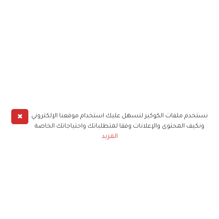
✖
نستخدم ملفات الكوكيز لنسهل عليك استخدام موقعنا الإلكتروني
ونكيف المحتوى والإعلانات وفقا لمتطلباتك واحتياجاتك الخاصة
المزيد
حملوا تطبيق
زهرة الخليج