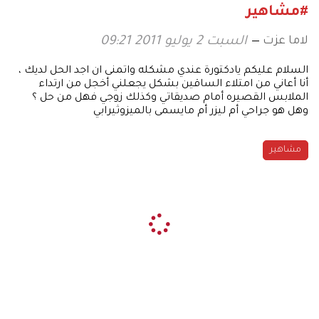
#مشاهير
لاما عزت
السبت 2 يوليو 2011 09:21
السلام عليكم يادكتورة عندي مشكله واتمنى ان اجد الحل لديك ،
أنا أعاني من امتلاء الساقين بشكل يجعلني أخجل من ارتداء
الملابس القصيره أمام صديقاتي وكذلك زوجي فهل من حل ؟
وهل هو جراحي أم ليزر أم مايسمى بالميزوثيرابي
مشاهير