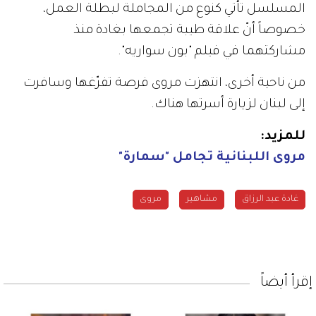
المسلسل تأتي كنوع من المجاملة لبطلة العمل،
خصوصاً أنّ علاقة طيبة تجمعها بغادة منذ
مشاركتهما في فيلم "بون سواريه".
من ناحية أخرى، انتهزت مروى فرصة تفرّغها وسافرت
إلى لبنان لزيارة أسرتها هناك.
للمزيد:
مروى اللبنانية تجامل "سمارة"
غادة عبد الرزاق
مشاهير
مروى
إقرأ أيضاً