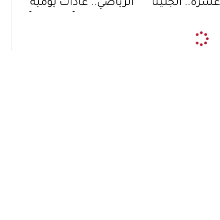
عشرة.. أنجلينا
الرياضي.. عادات يومية
تعد لمرحلة
تمنحها قواماً متناسقاً
ي حياتها