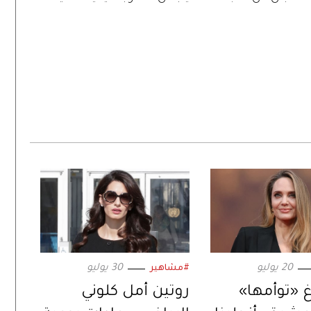
20 يوليو
30 يوليو
#مشاهير
غ «توأمها»
روتين أمل كلوني