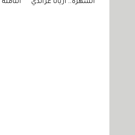
الشهرة.. أريانا غراندي
الثامنة 
تبتعد عن الحياة
جولي تس
العامة وتكشف
جديدة ف
السبب