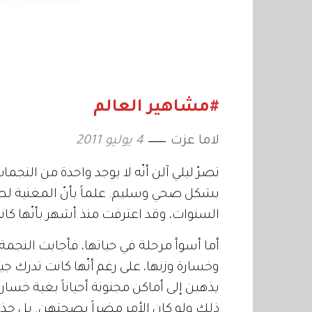
#مشاهير العالم
لاما عزت
4 يوليو 2011
تصرّ ليلي آلن أنّه لا يوجد واحدة من النج
بشكل صحي وسليم. علماً بأنّ المغنية ل
السنوات، وقد اعترفت منذ أشهر بأنّها كا
أما أسوأ مرحلة في حياتها، فأجابت النجمة
وخسارة وزنها، على رغم أنّها كانت تدرك جيد
يذهبن إلى أماكن مجنونة أحياناً بغية خس
ذلك ولو كان الأمر مضراً بصحتهن. بل جذمت 