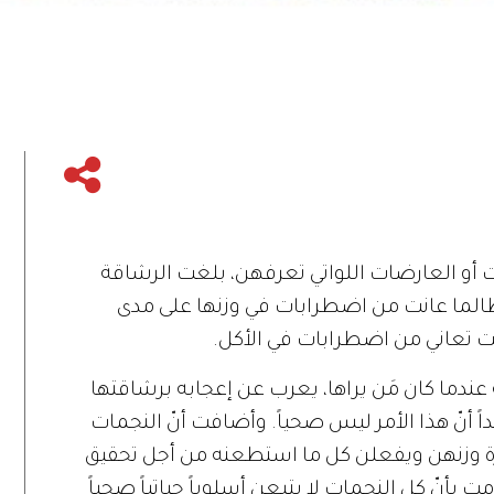
مات أو العارضات اللواتي تعرفهن، بلغت الرشاقة
طالما عانت من اضطرابات في وزنها على مدى
نت تعاني من اضطرابات في الأكل.
 عندما كان مَن يراها، يعرب عن إعجابه برشاقتها
اً أنّ هذا الأمر ليس صحياً. وأضافت أنّ النجمات
ارة وزنهن ويفعلن كل ما استطعنه من أجل تحقيق
بأنّ كل النجمات لا يتبعن أسلوباً حياتياً صحياً