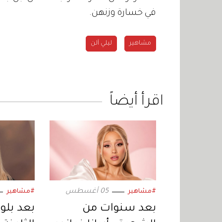
في خسارة وزنهن.
مشاهير
ليلي آلن
اقرأ أيضاً
05 أغسطس
#مشاهير
#مشاهير
بعد سنوات من
بعد بلو