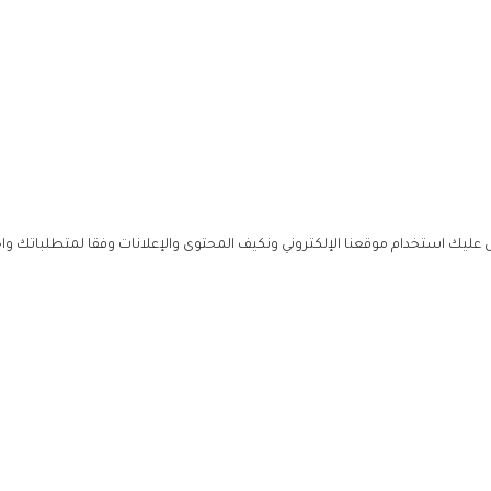
ليك استخدام موقعنا الإلكتروني ونكيف المحتوى والإعلانات وفقا لمتطلباتك وا
حملوا ت
ص
زهرة ال