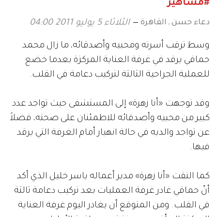
#مشاهير
دعاء حسن ـ القاهرة
الثلاثاء 5 يوليو 2011 04:00
وسط ترقب أسرته ومحبيه وأصدقائه، ما زال محمد
حماقي يرقد في غرفة العناية المركزة بعدما خضع
للعملية الجراحية الثالثة لتركيب دعامة في القلب.
وقد توجهت «أنا زهرة» إلى المستشفى حيث تواجد عدد
كبير من محبيه وأصدقائه للاطمئنان على صحته، فضلاً
عن تواجد والديه في حالة انهيار أمام الغرفة التي يرقد
فيها.
كما التقت «أنا زهرة» مدير أعماله ياسر خليل الذي أكد
أنّ حماقي غادر غرفة العمليات بعد تركيب دعامة ثالثة
في القلب. ومن المتوقع أن يغادر اليوم غرفة العناية