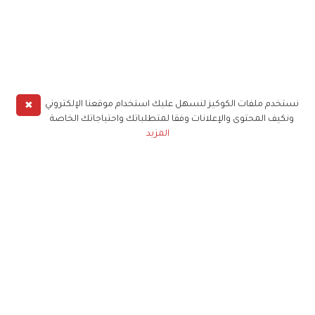
✖
نستخدم ملفات الكوكيز لنسهل عليك استخدام موقعنا الإلكتروني
ونكيف المحتوى والإعلانات وفقا لمتطلباتك واحتياجاتك الخاصة
المزيد
حملوا تطبيق
زهرة الخليج