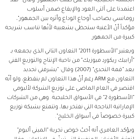
الجلسة الخليجية بناء على طلب الجمهور. وقال: "لقد
اعتمدنا على آلتي العود والإيقاع ضمن أسلوب
رومانسي يصاحب أوجاع الوداع وأثره بين الجمهور"،
مؤكداً أنّ الأغنية ستحظى بشعبية لأنّها تناسب شريحة
كبيرة من الجمهور.
ويعتبر "الأسطورة 2011" التعاون الثاني الذي يجمعه بـ
"أرابيك ريكورد ميوزيك" من ناحية الإنتاج والتوزيع الفني
بعد "قمة التحدي" (2007) وقال: "يشرفني تجديد
التعاون مع ARM رغم أنّ هذا التعاون لم ينقطع، ولو أنّه
اقتصر في العام الماضي على توزيع الشركة لألبومي
"الأسطورة 2" في الأسواق الخليجية. وهي من الشركات
الإماراتية الناجحة التي نفتخر بها، وتتمتع بشبكة توزيع
كبيرة خصوصاً في أسواق الخليج".
ويؤكد العامري أنه أحبّ خوض تجربة "الميني ألبوم"