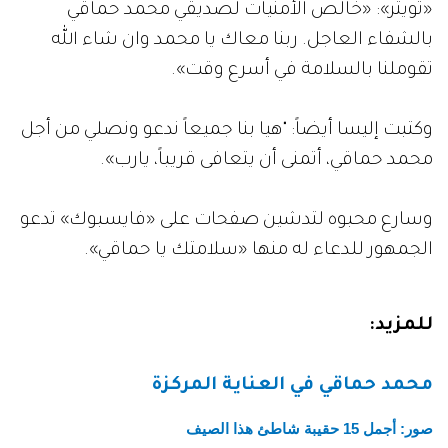
«تويتر»: «خالص الأمنيات لصديقي محمد حماقي
بالشفاء العاجل. ربنا معاك يا محمد وان شاء الله
تقوملنا بالسلامة في أسرع وقت».
وكتبت إليسا أيضاً: "هيا بنا جميعاً ندعو ونصلي من أجل
محمد حماقي، أتمنى أن يتعافى قريباً، يارب».
وسارع محبوه لتدشين صفحات على «فايسبوك» تدعو
الجمهور للدعاء له منها «سلامتك يا حماقي».
للمزيد:
محمد حماقي في العناية المركزة
صور: أجمل 15 حقيبة شاطئ هذا الصيف