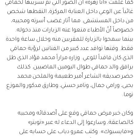
كما علمت «أنا زهرة» أنّ الصور التي تم تسريبها لحماقي
غائباً عن الوعي داخل العناية المركزة، التقطها شخص
من داخل المستشفى. مما أثار غضب أسرته ومحبيه،
خصوصاً أنّ الأطباء منعوا عنه الزيارات منذ دخوله.
بينما سمحوا بالزيارة للمقربين منه وخلال ساعة واحدة
فقط. وقتها توافد عدد كبير من الفنانين لرؤية حماقي
الذي كان فاقداً للوعي. وزاره مراراً محمد فؤاد الذي ظل
يرافق والد حماقي طوال اليومين الماضيين. كذلك
حضر صديقه الشاعر أمير طعيمة والملحن محمد
يحيى، ورامي جمال، وتامر حسني، وطارق مدكور والموزع
توما.
وكان خبر مرض حماقي وقع على أصدقائه ومحبيه
كالصاعقة، وسارعوا إلى الدعاء له عبر «تويتر»
و«فايسبوك». وكتب عمرو دياب على حسابه على