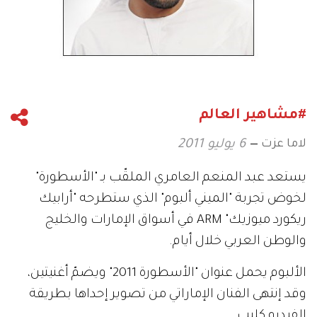
#مشاهير العالم
لاما عزت
6 يوليو 2011
يستعد عبد المنعم العامري الملقّب بـ "الأسطورة"
لخوض تجربة "الميني ألبوم" الذي ستطرحه "أرابيك
ريكورد ميوزيك" ARM في أسواق الإمارات والخليج
والوطن العربي خلال أيام.
الألبوم يحمل عنوان "الأسطورة 2011" ويضمّ أغنيتين،
وقد إنتهى الفنان الإماراتي من تصوير إحداها بطريقة
الفيديو كليب.