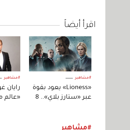
اقرأ أيضاً
#مشاهير
#مشاهير
«Lioness» يعود بقوة
رايان غ
عبر «ستارز بلاي».. 8
«عالم م
حلقات من التشويق
يكون ال
المتواصل
لنيكولا
#مشاهير