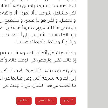
الخليجية. مما اعتبره مراقبون تجاهلاً لفناني
لكن مشاعل شرحت لـ"أنا زهرة": "أنا واثقة 
والجميل. والفن هواية عندي، وأستطيع أن 
ويلخّص هذا التصريح عشرة أعوام من العمل
وإحيائها حفلات الأعراس، إلى أن تعاقدت مع 
وإنتاج ألبوماتها، وآخرها "مصايب".
وتعتبر مشاعل أنّها تملك موهبة الاستعرا
إذ كانت تغني وترقص في الوقت ذاته، وأ
وفي نهاية حديثها لـ"أنا زهرة"، أكّدت أنّ 
إلى الهاوية بسرعة أكبر. وعن غيابها عن ال
ما تفعله في هذا الشأن. هي لا تبحث عن ال
شريهان
سعاد حسني
مشاهير