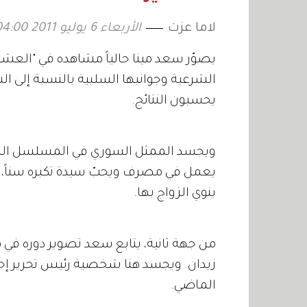
لاما عزت
الأربعاء 6 يوليو 2011 04:00
يصوّر سعد مينا حالياً مشاهده في "العشق
الشرعية وجوانبها السلبية بالنسبة إلى ا
يحسبون النتائج.
ويجسد الممثل السوري في المسلسل الذي
يعمل في مصرف ويحبّ سيدة تكبره سناً، ليك
ينوي الزواج بها.
من جهة ثانية، يتابع سعد تصوير دوره في 
زيدان. ويجسد هنا شخصية رئيس تحرير إح
الماضي.