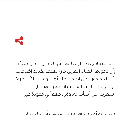
لاثة أشخاص طوال حياتها". وبذلك، أرادت أن تشدّد
وأن دخولها الغناء العربي كان بهدف تقديم إضافات
الجمهور محل اهتمامها الأول. وقالت لـ"أنا زهرة":
إلى أحد. أنا انسانة متسامحة، وأذهب إلى
عرت أنني أسأت له، ومَن فهم أني حقودة عبر
 بعدما صرّحت بأنّها أفضل فنانة غنّت باللهجة