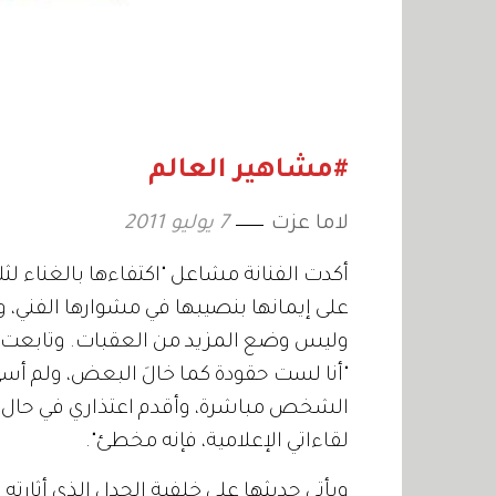
#مشاهير العالم
لاما عزت
7 يوليو 2011
أكدت الفنانة مشاعل "اكتفاءها بالغناء لث
على إيمانها بنصيبها في مشوارها الفني، 
وليس وضع المزيد من العقبات. وتابعت أنّ 
"أنا لست حقودة كما خالَ البعض، ولم أسئ 
الشخص مباشرة، وأقدم اعتذاري في حال ش
لقاءاتي الإعلامية، فإنه مخطئ".
ويأتي حديثها على خلفية الجدل الذي أثارته