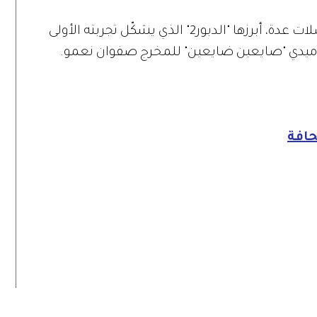
يشار إلى أنّ سعد انتهى من تصوير مسلسلات عدة، أبرزها "الدبور2" الذي يشكّل تجربته الأولى
كوميدي "صايعين ضايعين" للمخرج صفوان نعمو.
حافة