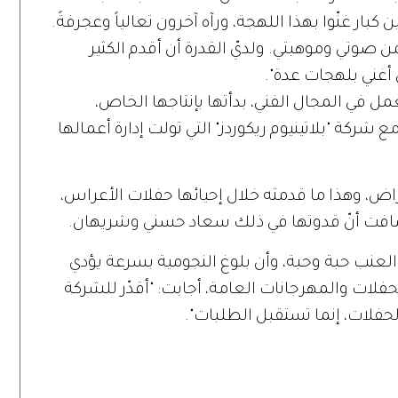
ن كبار غنّوا بهذا اللهجة، ورآه آخرون تعالياً وعجرفةً.
من صوتي وموهبتي. ولديّ القدرة أن أقدم الكثير
أغني بلهجات عدة".
 في المجال الفني، بدأتها بإنتاجها الخاص،
شركة "بلاتينيوم ريكوردز" التي تولت إدارة أعمالها
ض، وهذا ما قدمته خلال إحيائها حفلات الأعراس،
ضافت أنّ قدوتها في ذلك سعاد حسني وشريهان.
أكل العنب حبة وحبة، وأن بلوغ النجومية بسرعة يؤدي
حفلات والمهرجانات العامة، أجابت: "أقدّر للشركة
حفلات، إنما تستقبل الطلبات".