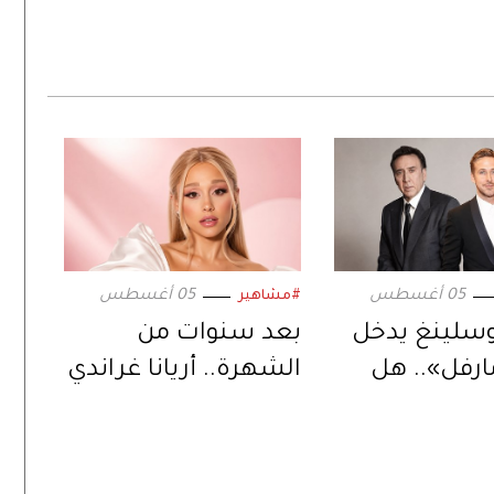
05 أغسطس
05 أغسطس
#مشاهير
وسلينغ يدخل
بعد سنوات من
ارفل».. هل
الشهرة.. أريانا غراندي
خليفة المنتظر
تبتعد عن الحياة
س كيج؟
العامة وتكشف
السبب