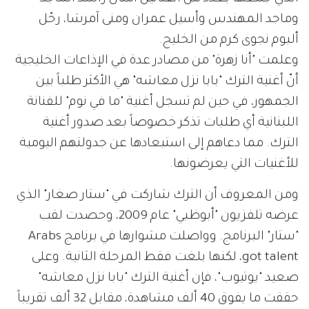
وماجد المهندس وأسيل عمران ومنى آمرشا، رحّل
ألبوم نجوى كرم من الخليج.
وعلمت "أنا زهرة" من مصادر عدة في الإذاعات الخليجية
أنّ أغنية الترك "بابا نزل معاشه" هي الأكثر طلباً بين
الجمهور، في حين لم تسجل أغنية "ما في نوم" للفنانة
اللبنانية أي طلبات تذكر خصوصاً بعد صدور أغنية
الترك. مما دعاهم إلى استبعادها عن جدولتهم اليومية
للأغنيات التي يعرضونها.
ومن المعروف أن الترك شاركت في "ستار صغار" الذي
عرضه تلفزيون "أبوظبي" عام 2009، وحصدت لقب
"ستار" البرنامج. وواصلت مشوارها في برنامج Arabs
got talent، لكنها بلغت فقط المرحلة الثانية. وعلى
صعيد "يوتيوب"، فإن أغنية الترك "بابا نزل معاشه"
حققت ما يفوق 40 ألف مشاهدة، مقابل 32 ألف تقريباً