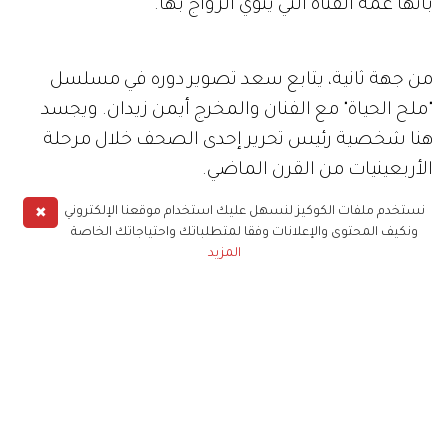
بأنّها عمة الفتاة التي ينوي الزواج بها.
من جهة ثانية، يتابع سعد تصوير دوره في مسلسل
"ملح الحياة" مع الفنان والمخرج أيمن زيدان. ويجسد
هنا شخصية رئيس تحرير إحدى الصحف خلال مرحلة
الأربعينيات من القرن الماضي.
✖
نستخدم ملفات الكوكيز لنسهل عليك استخدام موقعنا الإلكتروني
ونكيف المحتوى والإعلانات وفقا لمتطلباتك واحتياجاتك الخاصة
يشار إلى أنّ سعد انتهى من تصوير مسلسلات عدة،
المزيد
أبرزها "الدبور2" الذي يشكّل تجربته الأولى في دراما البيئة
الشامية، والمسلسل الكوميدي "صايعين ضايعين"
للمخرج صفوان نعمو.
المزيد :