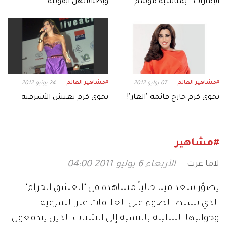
الإمارات.. بمناسبة موسم
وإطلالاتهن أيقونية
أعياد رأس السنة
#مشاهير العالم
#مشاهير العالم
07 يوليو 2012
24 يونيو 2012
نجوى كرم خارج قائمة "العار"!
نجوى كرم تعيش الأشرفية
#مشاهير
لاما عزت
الأربعاء 6 يوليو 2011 04:00
يصوّر سعد مينا حالياً مشاهده في "العشق الحرام"
الذي يسلط الضوء على العلاقات غير الشرعية
وجوانبها السلبية بالنسبة إلى الشباب الذين يندفعون