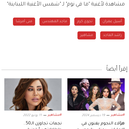
مشاهدة لأغنية "ما في نوم" لـ "شمس الأغنية اللبناينة"
أسيل عمران
نجوى كرم
ماجد المهندس
منى آمرشا
راشد الماجد
مشاهير
إقرأ أيضاً
#مشاهير
#مشاهير
19 ديسمبر 2024
11 يونيو 2022
هؤلاء النجوم يغنون في
نجمات تجاوزن الـ50..