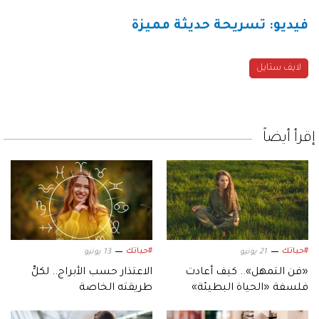
فيديو: تسريحة حديثة مميزة
لايف ستايل
إقرأ أيضاً
#حياتك
#حياتك
21 يونيو
13 يونيو
«فن التمهل».. كيف أعادت
الاعتذار حسب الأبراج.. لكلٍّ
فلسفة «الحياة البطيئة»
طريقته الخاصة
صياغة يوميات الفتيات؟