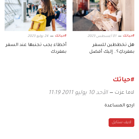
#حياتك
#حياتك
01 أغسطس 2023
24 يوليو 2023
هل تخططين للسفر
أخطاء يجب تجنبها عند السفر
بمفردكِ؟.. إليك أفضل
بمفردك
الوجهات
#حياتك
لاما عزت
الأحد 10 يوليو 2011 11:19
ارجو المساعدة
لايف ستايل