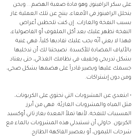
على سكر الرافينوز، وهو مادة صعبة الهضم... ويحن
يتحلل الرافينوز في الأمعاء، ينتج عن تلك العملية غاز
يسبب النفخة والغازات. إن كنت تلحظين أعراض
النفخة تظهر عليك بعد أكل الملفوف أو الفاصولياء،
فهذا لا يعني أنّه يجب عليك تفاديها كلياً، فهي غنية
بالألياف المضادة للأكسدة. نصيحتنا لك أن تدخليها
بشكل تدريجي وخفيف في نظامك الغذائي، حتى يعتاد
جسمك عليها ويصير قادراً على هضمها بشكل صحي،
ومن دون إشتراكات.
• ابتعدي عن المشروبات التي تحتوي على الكربونات،
مثل المياه والمشروبات الغازيّة. فهي من أبرز
المسببات للنفخة، لأنها تملأ المعدة بغاز ثاني أوكسيد
الكربون. حاولي أن تستبدلي هذه المشروبات بالماء مع
شرحات الليمون، أو بعصير الفاكهة الطازج.