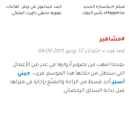
فيلم «بيكسار» الجديد
كيت ميدلتون في ويلز.. لقاءات
«Hoppers» يأسر النقاد
عفوية تحتفي بالإرث الملكي
بعالمه.. وشخصياته المميزة
#مشاهير
لاما عزت
الثلاثاء 12 يوليو 2011 04:00
بعدما انتهت من تصوير أدوارها في عددٍ من الأعمال
التي ستطل من خلالها هذا الموسم، قررت
جيني
أسبر
أخذ قسط من الراحة والتمتّع بإجازة في منزلها
قبل بداية السباق الرمضاني.