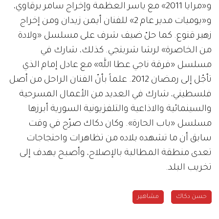
و«مرايا 2011» مع ياسر العظمة وإخراج سامر برقاوي،
و«يوميات مدير عام 2» للفنان أيمن زيدان ومن إخراج
زهير قنوع. كما حلّ ضيف شرف على مسلسل «ولادة
من الخاصرة» لرشا شربتجي. كذلك، شارك في
مسلسل «فرقة ناجي عطا الله» مع عادل إمام الذي
تأجّل إلى رمضان 2012. علماً بأنّ الفنان الراحل من أصل
فلسطيني، شارك في العديد من الأعمال المسرحية
والسينمائية والاذاعية والتلفزيونية السورية أبرزها
مسلسل «باب الحارة». وكان دكاك صرّح في وقت
سابق أن ما تشهده بلاده من تظاهرات واحتجاجات
تعدى منطقة المطالبة بالإصلاح، وأصبح يهدف إلى
تخريب البلد.
حسن دكاك
مشاهير