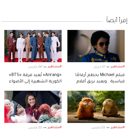
إقرأ أيضاً
#مشاهير
#مشاهير
27 ابريل
06 مارس
فيلم Michael يحطم أرقامًا
«Arirang» يُعيد فرقة «BTS»
قياسية.. ويعيد بريق أفلام
الكورية الشهيرة إلى الأضواء
السيرة الموسيقية
#مشاهير
#مشاهير
05 مارس
05 مارس