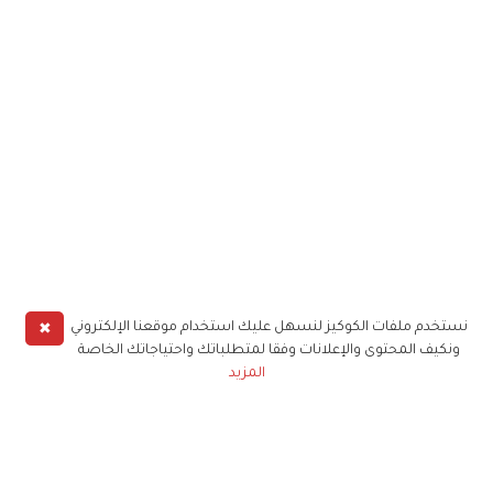
✖
نستخدم ملفات الكوكيز لنسهل عليك استخدام موقعنا الإلكتروني
ونكيف المحتوى والإعلانات وفقا لمتطلباتك واحتياجاتك الخاصة
المزيد
حملوا تطبيق