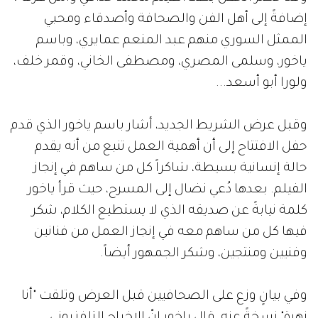
إضافةً إلى أهل الفن والصحافة وأصدقاء ومحبي
الممثل السوري منهم عبد المنعم عمايري، وباسم
ياخور، وسلمى المصري، ومصطفى الخاني، وقمر خلف،
ولورا أبو أسعد...
وقبل عرض الشريط الجديد، أشار باسم ياخور الذي قدم
حفل الافتتاح إلى أن أهمية العمل تنبع من أنه يقدم
حالة إنسانية بسيطة، شاكراً كل من ساهم في إنجاز
الفيلم. بعدها دُعي نضال إلى المسرح، حيث قرأ ياخور
كلمة نيابةً عن صديقه الذي لا يستطيع الكلام، شكر
فيها كل من ساهم معه في إنجاز العمل من فنانين
وفنيين ومنتجين، وشكر الجمهور أيضاً.
وفي بيانٍ وزع على الصحافيين قبل العرض وتلقت "أنا
زهرة" نسخةً عنه، قال ياخور إنّ الإخراج التلفزيوني