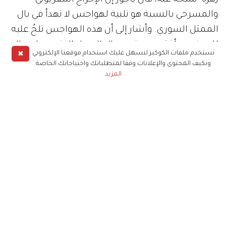
والمسرحي بالنسبة هو تلبية لهواجس لا تهدأ في بال
الممثل السوري. وأشار إلى أن هذه الهواجس تلحُ عليه
للبحث عن أفق جديد في مجال العمل الفني، وما هو إلا
✖
نستخدم ملفات الكوكيز لنسهل عليك استخدام موقعنا الإلكتروني
تنويع على مقام العشق والشغف.
ونكيف المحتوى والإعلانات وفقا لمتطلباتك واحتياجاتك الخاصة
المزيد
ويؤكد الممثل السوري بأنه لن يتردد في تكرار التجربة
الإخراجية إذا ما توافر نص ملائم يحمل أفكاراً جديدة، أو
يتيح له تقديم ما هو جديد.
ويتمنى نضال أن يلقى الفيلم رضى جمهوره من دون أن
يخفي قلقه الناتج عن حرصه على أن يكون على قدر
محبة الجمهور له.
وعن توقيت عرض الفيلم في هذه الفترة التي تشهد