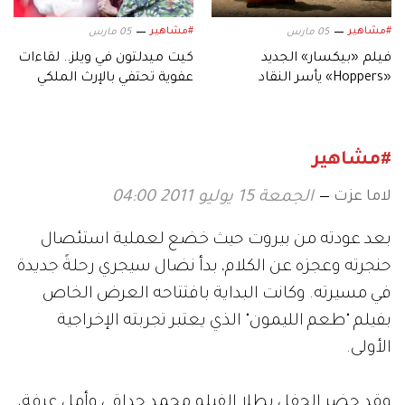
#مشاهير
#مشاهير
05 مارس
05 مارس
فيلم «بيكسار» الجديد
كيت ميدلتون في ويلز.. لقاءات
«Hoppers» يأسر النقاد
عفوية تحتفي بالإرث الملكي
بعالمه.. وشخصياته المميزة
#مشاهير
لاما عزت
الجمعة 15 يوليو 2011 04:00
بعد عودته من بيروت حيث خضع لعملية استئصال
حنجرته وعجزه عن الكلام، بدأ نضال سيجري رحلةً جديدة
في مسيرته. وكانت البداية بافتتاحه العرض الخاص
بفيلم "طعم الليمون" الذي يعتبر تجربته الإخراجية
الأولى.
وقد حضر الحفل بطلا الفيلم محمد حداقي وأمل عرفة،