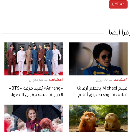
مشاهير
إقرأ أيضاً
#مشاهير
#مشاهير
27 ابريل
06 مارس
فيلم Michael يحطم أرقامًا
«Arirang» يُعيد فرقة «BTS»
قياسية.. ويعيد بريق أفلام
الكورية الشهيرة إلى الأضواء
السيرة الموسيقية