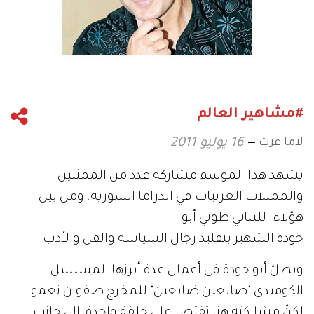
#مشاهير العالم
لاما عزت
16 يوليو 2011
يشهد هذا الموسم مشاركة عدد من الممثلين
والممثلات العربيات في الدراما السورية. ومن بين
هؤلاء اللبناني طوني أبو
جودة الشهير بتقليد رجال السياسة والفن والأدب.
ويطلّ أبو جودة في أعمال عدة أبرزها المسلسل
الكوميدي "صايعين ضايعين" للمخرج صفوان نعمو.
لكنّ مشاركته هنا تقتصر على حلقة واحدة، إلى جانب