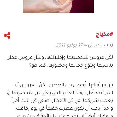
#مكياج
زينب الديراني
17 يوليو 2011
لكل عروس شخصيتها وإطلالتها، ولكل عروس عطر
يناسبها ويتوّج جمالها وحضورها. فما هو؟
تتوافر أنواع لا تُحصى من العطور، لكنّ العروس أو
المرأة تفضّل دوماً العطر الذي يعبّر عن شخصيتها أو
يعجب شريكها. في كل الأحوال، ضعي في بالك أمراً
واحداً: يجب أن يكون عطرك خفيفاً في يوم زفافك.
ويمكنك أيضاً إستخدام مزيل الرائحة كي تشعري