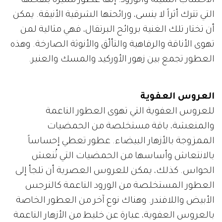
الأخشاب الثمينة والورود. إنّها عطور مميزة بنفحتها
التي تترك أثراً لا ينسى، ورائحتها الشرقية الأنيقة. يمكن
أن تختار تلك الغنية بروائح البرتقال، فهي مثالية لمن
تهوى الأناقة والرفاهية والتألّق والأنوثة الصارخة. وهذه
العطور تجمع بين زهور الأوركيد والمسك والعنبر.
العروس العفوية
للعروس العفوية التي تهوى العطور الناعمة
والمنعشة، باقة مستخلصة من الحمضيات
الممزوجة بالأزهار البيضاء. عطور تعطي إحساساً
بالانتعاش وأساسها من الحمضيات التي تُنعش
الحواس. كذلك، يمكن للعروس العصرية أن تلجأ إلى
العطور المستخلصة من الورود الناعمة كالنرجس
الأبيض واللافندر. وهناك نوع آخر من العطور الخاصة
بالعروس العفوية، عبارة عن خليط من الأزهار الناعمة