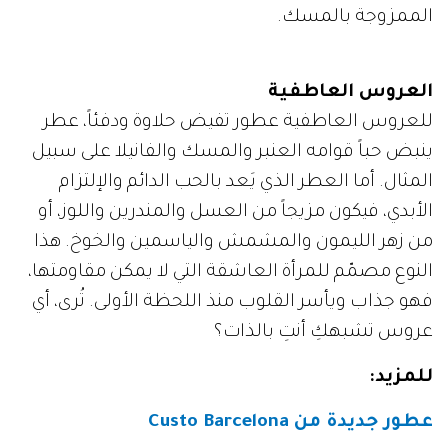
الممزوجة بالمسك.
العروس العاطفية
للعروس العاطفية عطور تفيض حلاوة ودفئاً، عطر
ينبض حباً قوامه العنبر والمسك والفانيلا على سبيل
المثال. أما العطر الذي يَعد بالحب الدائم والإلتزام
الأبدي، فيكون مزيجاً من العسل والمندرين واللوز، أو
من زهر الليمون والمشمش والياسمين والخوخ. هذا
النوع مصمّم للمرأة العاشقة التي لا يمكن مقاومتها،
فهو جذاب ويأسر القلوب منذ اللحظة الأولى. تُرى، أي
عروس تشبهكِ أنتِ بالذات؟
للمزيد
:
عطور جديدة من Custo Barcelona