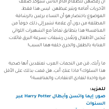
أن رفضهنّ للطعام أمام الناس سيؤكد ضعف
الأخريات أمامه ويثير غيظهن. ليس هذا فقط،
الموضوع باختصار هو أن النساء يرغبن بالرشاقة
المطلقة من دون أي علامة تشير إلى ذلك خوفاً من
المنافسة! هذا يتطابق تماماً مع الشهيرات اللواتي
يُنجبن الأطفال ويَعُدن رشيقات بسرعة البرق قائلات:
العناية بالطفل والجري خلفه هما السبب!
ما رأيك، مَن من النجمات العرب تعتقدين أنها ضحية
هذا السلوك؟ ماذا عنكِ أنتِ، هل قمت بذلك على الأقل
مرة واحدة لتفادي الانتقادات والمنافسة؟
للمزيد:
صور: إيما واتسن وأبطال
Harry Potter
عبر
السنوات