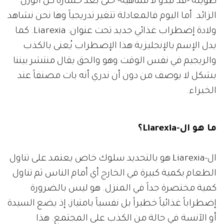
طويلة -قد تبدو لا متناهية- حتى بعد خسارة كل الوزن
الزائد. أما اليوم فالمعادلة تتغير تدريجياً وها نحن نشاهد
ولادة إضطراب غذائي جديد تحت عنوان: Liarexia. كما
يدل الإسم بالإنجليزية هذا الإضطراب يُعنى بالكذب
والريجيم في نفس الوقت وهو والحق يقال منتشر بيننا
بشكل لا يوصف من دون أن ندري أنه بات مصنفاً عند
الخبراء.
ما هو ال-Liarexia؟
ال-Liarexia هو بالتحديد سلوك خاص يعتمد على تناول
الطعام بكمية كبيرة في الخارج أي أمام الناس ثم تناول
كمية مختصرة جداً في المنزل. هو ليس بالضرورة
إضطراباً غذائياً خطيراً بل نفسياً بامتياز، إذ يضع السيدة
أو الآنسة في حالة من الكذب على المجتمع. هذا