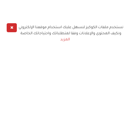
✖
نستخدم ملفات الكوكيز لنسهل عليك استخدام موقعنا الإلكتروني
ونكيف المحتوى والإعلانات وفقا لمتطلباتك واحتياجاتك الخاصة
المزيد
حملوا تطبيق
زهرة الخليج