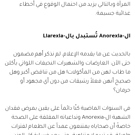
المرآة وبالتالي يزيد من احتمال الوقوع في أخطاء
غذائية جسيمة.
ال-Anorexia تُستبدل بال-Liarexia
بالحديث عن ما يقدمه الإعلام، لم نذكر أهم مضمون
حتى الآن: العارضات والشهيرات النحيفات اللواتي يأكلن
ما طاب لهن من المأكولات! هل من تناقض أكبر وهل
صحيح أنهن فعلاً رشيقات من دون أي مجهود أو
حرمان؟
في السنوات الماضية كنّا دائماً على يقين بمرض فقدان
الشهية ال-Anorexia وتداعياته المقلقة على الصحة
خاصةً أن ضحاياه يمتنعون عمداً عن الطعام لفترات