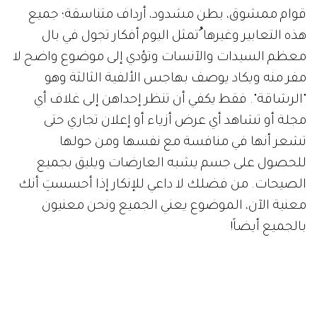
قوام ممشوق، بطن مشدود، أرداف متناسقة؛ جميع
هذه التعابير وغيرها ُتمثل اليوم أفكار تجول في بال
معظم السيدات والآنسات وتؤدي إلى موضوع واضح لا
مفر منه ويكاد يوصف بهاجس الألفية الثالثة وهو
"الرشاقة". فقط يكفي أن تنظر إحداهن إلى غلاف أي
مجلة أو تشاهد أي عرض أزياء أو إعلان تجاري حتى
تشعر أنها في منافسة مع نفسها ومن حولها
للحصول على جسم يشبه العارضات ويليق بجميع
الصيحات. من فضلك لا داعي للإنكار إذا أحسستِ أنك
معنية الآن، الموضوع يعني الجميع ونحن معنيون
بالجميع أيضاً!