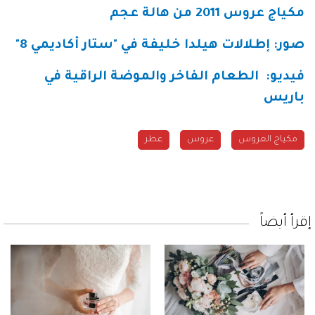
مكياج عروس 2011 من هالة عجم
صور: إطلالات هيلدا خليفة في "ستار أكاديمي 8
"
فيديو
:
الطعام الفاخر والموضة الراقية في
باريس
مكياج العروس
عروس
عطر
إقرأ أيضاً