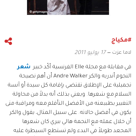
#مكياج
لاما عزت
17 يوليو 2011
في مقابلة مع مجلة Elle الفرنسية أكّد خبير
شعر
النجوم أندريه والكر Andre Walker أن أهم نصيحة
تجميلية على الإطلاق تقتضي بإقامة كل سيدة أو آنسة
السلام مع شعرها. ويعني بذلك أنه بدلاً من محاولة
التغيير بطبيعته من الأفضل التأقلم معه ومراقبة متى
يكون في أفضل حالاته. على سبيل المثال، يقول والكر
أن خلال عمله مع النجمة هالي بيري كان شعرها
المجعد طويلاً في البدء ولم تستطع السيطرة عليه