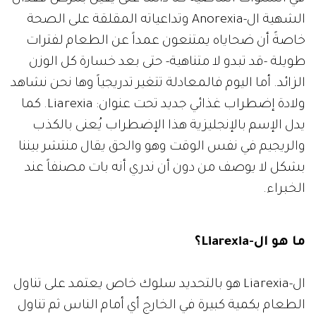
الشهية ال-Anorexia وتداعياته المقلقة على الصحة
خاصةً أن ضحاياه يمتنعون عمداً عن الطعام لفترات
طويلة -قد تبدو لا متناهية- حتى بعد خسارة كل الوزن
الزائد. أما اليوم فالمعادلة تتغير تدريجياً وها نحن نشاهد
ولادة إضطراب غذائي جديد تحت عنوان: Liarexia. كما
يدل الإسم بالإنجليزية هذا الإضطراب يُعنى بالكذب
والريجيم في نفس الوقت وهو والحق يقال منتشر بيننا
بشكل لا يوصف من دون أن ندري أنه بات مصنفاً عند
الخبراء.
ما هو ال-Liarexia؟
ال-Liarexia هو بالتحديد سلوك خاص يعتمد على تناول
الطعام بكمية كبيرة في الخارج أي أمام الناس ثم تناول