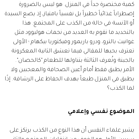
كمية مختصرة جداً في المنزل. هو ليس بالضرورة
إضطراباً غذائياً خطيراً بل نفسياً بامتياز، إذ يضع السيدة
أو الآنسة في حالة من الكذب على المجتمع. هذا
بالتحديد ما تقوم به العديد من نجمات هوليوود مثل
غوانيث بالترو، ودرو باريمور وفيكتوريا بيكهام ؛ الأولى
تعترف بحبها للمقالي فيما تعشق الثانية المعكرونة
بالجبنة وتُعرف الثالثة بتناولها للطعام "كالحصان".
الأمر يطبق فقط أمام أعين الصحافة والمعجبين ولا
يطبق في المنزل طبعاً بهدف الحفاظ على الرشاقة. إذًا
لما الكذب؟
الموضوع نفسي وإعلامي
يشير علماء النفس أن هذا النوع من الكذب يرتكز على