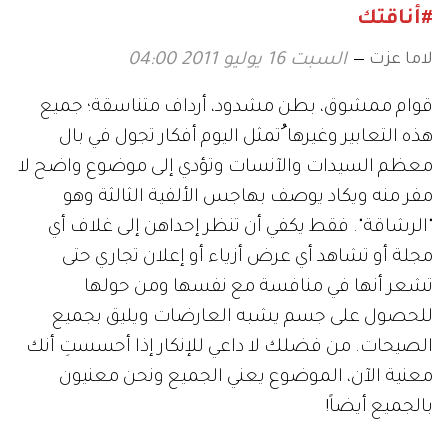
#أناقتك
لاما عزت
السبت 16 يوليو 2011 04:00
قوام ممشوق، بطن مشدود، أرداف متناسقة؛ جميع
هذه التعابير وغيرها ُتمثل اليوم أفكار تجول في بال
معظم السيدات والآنسات وتؤدي إلى موضوع واضح لا
مفر منه ويكاد يوصف بهاجس الألفية الثالثة وهو
"الرشاقة". فقط يكفي أن تنظر إحداهن إلى غلاف أي
مجلة أو تشاهد أي عرض أزياء أو إعلان تجاري حتى
تشعر أنها في منافسة مع نفسها ومن حولها
للحصول على جسم يشبه العارضات ويليق بجميع
الصيحات. من فضلك لا داعي للإنكار إذا أحسستِ أنك
معنية الآن، الموضوع يعني الجميع ونحن معنيون
بالجميع أيضاً!