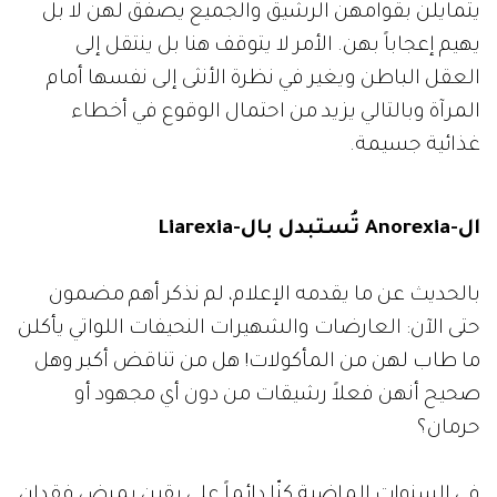
يتمايلن بقوامهن الرشيق والجميع يصفق لهن لا بل
يهيم إعجاباً بهن. الأمر لا يتوقف هنا بل ينتقل إلى
العقل الباطن ويغير في نظرة الأنثى إلى نفسها أمام
المرآة وبالتالي يزيد من احتمال الوقوع في أخطاء
غذائية جسيمة.
ال-Anorexia تُستبدل بال-Liarexia
بالحديث عن ما يقدمه الإعلام، لم نذكر أهم مضمون
حتى الآن: العارضات والشهيرات النحيفات اللواتي يأكلن
ما طاب لهن من المأكولات! هل من تناقض أكبر وهل
صحيح أنهن فعلاً رشيقات من دون أي مجهود أو
حرمان؟
في السنوات الماضية كنّا دائماً على يقين بمرض فقدان