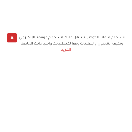
✖
نستخدم ملفات الكوكيز لنسهل عليك استخدام موقعنا الإلكتروني
ونكيف المحتوى والإعلانات وفقا لمتطلباتك واحتياجاتك الخاصة
المزيد
حملوا تطبيق
زهرة الخليج