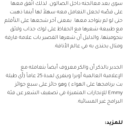
سوى بعد معالجته داخل الصالون. لذلك اتّفق معها
على قصّه لجعل التعامل معه سهلاً لها أينما ذهبت
حتى لو لم يتواجد معها. بمعنى آخر شجعها على التأقلم
مع طبيعة شعرها مع الحفاظ على لوك جذاب ولائق
بنجوميتها، والدليل أن شعرها القصير بات علامة فارقة
ومثال يحتذى به في عالم الأناقة.
الجدير بالذكر أن والكر معروف أيضاً بتعامله مع
الإعلامية العالمية أوبرا وينفري لمدة 25 عاماً (أي طيلة
بث برنامجها على الهواء ) وهو حائز على سبع جوائز
Emmy للإنجازات المتميزة في تصفيف الشعر عن فئة
البرامج غير المسائية.
للمزيد: