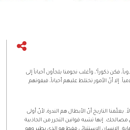
ً، فكن ذكوراً"، وأغلب نجومنا يلجأون أحياناً إلى
 إلا أنّ الأمور تختلط عليهم أحياناً، فيفوتهم
علّمنا التاريخ أنّ الأبطال هم الندرة، لأنّ أولى
مصالحك. إنها تشبه قوانين التحرر من الجاذبية
اية. الإنسان الاستثنائي فقط هو الذي يطير وهو