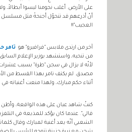
على الأرض. أغلب نجومنا ليسوا أبطالاً، ولا
أنّ أذرعهم قد تتحوّل أجنحةً مثل مسلسل 
العجيب"!!
آخر من ارتدى ملابس "فرافيرو" هو
تامر 
من تنحيه، واستشهد بوزير الإعلام السابق أ
لأنّه لا يزال في سجن "طرة" بسبب عشرات الت
مصدق. لم يكتف تامر بهذا القسط من الأ
أثناء حكم مبارك، ولهذا منعت أغنياته في ال
كنتُ شاهد عيان على هذه الواقعة، وأظن 
قالي". عندما كان يؤكد للمذيعة في التلفز
الشعبي أنّه يعد أغنية لمبارك وقال كلمات
شجن مع نبرة حزينة تتوجه للرئيس بالصف