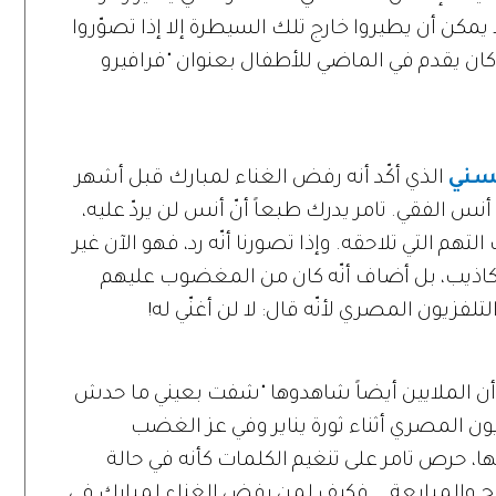
 يمكن أن يطيروا خارج تلك السيطرة إلا إذا تصوّروا
كان يقدم في الماضي للأطفال بعنوان "فرافيرو
حسني
الذي أكّد أنه رفض الغناء لمبارك قبل أشهر
نس الفقي. تامر يدرك طبعاً أنّ أنس لن يردّ عليه،
هم التي تلاحقه. وإذا تصورنا أنّه رد، فهو الآن غير
كاذيب، بل أضاف أنّه كان من المغضوب عليهم
تلفزيون المصري لأنّه قال: لا لن أغنّي له!
أن الملايين أيضاً شاهدوها "شفت بعيني ما حدش
يون المصري أثناء ثورة يناير وفي عز الغضب
ها، حرص تامر على تنغيم الكلمات كأنه في حالة
ح والمبايعة... فكيف لمن رفض الغناء لمبارك في