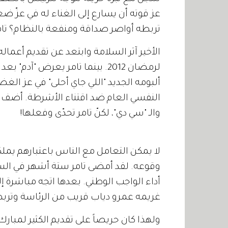
عز قوته أن يسارع إلى الغناء له في عزّ ضعف
تربطه أواصر صداقة ومنفعة بالنظام؟ تا
الأخير آثر السلامة وابتعد عن تقديم أعما
لرمضان 2012. بينما تامر يعرض 
ألبومه الجديد "اللي جاي أحلى" في عز ا
النفسي العام ضد اقتناء الأشرطة. أضف إل
والـ "سي دي"، لكنّ تامر تحدّى وفعلها!
لا يمكن التعامل مع الناس باعتبارهم يمل
أداء الواجب الوطني. بعدها اتجه مباشرة إل
غريمه عمرو دياب قريب من الرئاسة وترب
ولهذا كان حريصاً على تقديم الكثير لمبارك 