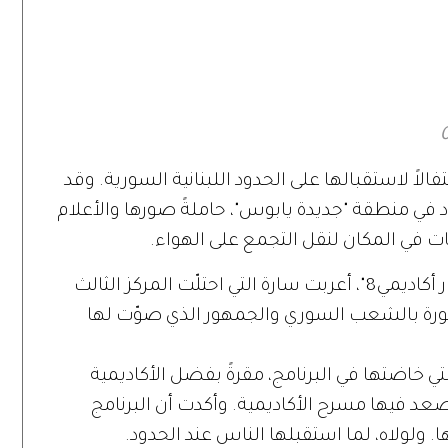
.. عبر «ستارز
جولي تستعد لمرحلة
جديدة في حياتها
ً لاستقبالها على الحدود اللبنانية السورية. وقد
في منطقة "جديدة يابوس"، حاملةً صورها والأعلام
 في المكان لنقل التجمع على الهواء.
وفي أول تصريح لها بعد خروجها من "ستار أكاديمي8"، أعربت سارة التي احتلّت المركز الثالث
فخورة بالشعب السوري والجمهور الذي صوّت لها
تي خاضتها في البرنامج، مقرةً بفضل الأكاديمية
عد فيها مسرح الأكاديمية. وأكدت أن البرنامج
. ولولاه، لما استقبلها الناس عند الحدود.