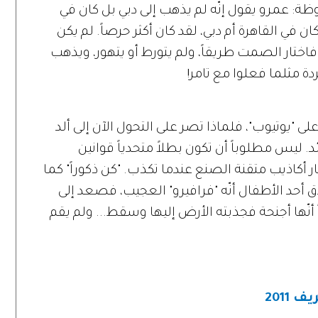
وظة: عمرو يقول إنّه لم يذهب إلى دبي بل كان في
كان في القاهرة أم دبي، لقد كان أكثر حرصاً. لم يكن
ة، فاختار الصمت طريقاً، ولم يتورط أو يتهور، ويذهب
ردة مثلما فعلوا مع تامر!
على "يوتيوب"، فلماذا تصر على التحول الآن إلى ألد
. ليس مطلوباً أن تكون بطلاً متحدياً قوانين
ار أكاذيب متقنة الصنع عندما تكذب. "كن ذكوراً" كما
 أحد الأطفال أنّه "فرافيرو" العجيب، فصعد إلى
نّها أجنحة فجذبته الأرض إليها وسقط... ولم يقم
2011