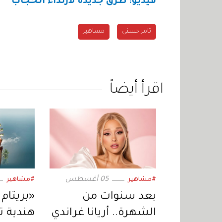
فيديو: طرق جديدة لارتداء الحجاب
تامر حسني
مشاهير
اقرأ أيضاً
05 أغسطس
#مشاهير
#مشاهير
بعد سنوات من
«بريتام 
الشهرة.. أريانا غراندي
هندية 