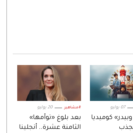
07 يوليو
20 يوليو
#مشاهير
وبيدر» كوميديا
بعد بلوغ «توأمها»
تجذب
الثامنة عشرة.. أنجلينا