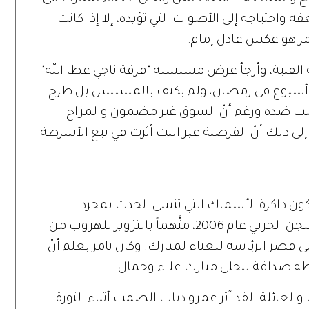
ه واحتياجه إلى الأصوات التي تؤيده، إلا إذا كانت
مر هو عكس عادل إمام.
له الفنية، وأرجأ عرض مسلسله "فرقة ناجي عطا الله"
"آدم" بعد أسبوع في رمضان، ولم يكتف بالمسلسل بل طرح
لغضب ضده ورغم أنّ السوق غير مضمون والمزاج
ى ذلك أنّ القرصنة عبر النت أثرت في بيع الأشرطة
كون ذاكرة الأسماك التي تنسى الحدث بمجرد
وقوعه. لقد أمضى تامر ستة أشهر في السجن الحربي عام 2006، متَّهماً بالتزوير للهروب من
ى قصر الرئاسة للغناء لمبارك. وكان تامر يعلم أنّ
طه صداقة بنجلي مبارك علاء وجمال.
والعائلة. لقد آثر عمرو دياب الصمت أثناء الثورة،