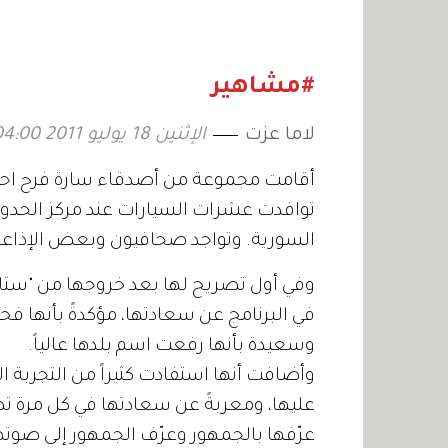
تبتعد عن الحياة
الجمهور
العامة وتكشف
بلاي»
السبب
#مشاهير
لاما عزت
الإثنين 18 يوليو 2011 04:00
أقامت مجموعة من أصدقاء سارة فرح احتفالا
توافدت عشرات السيارات عند مركز الحدود 
السورية. وتواجد صحافيون وبعض الإذاعات
في البرنامج عن سعادتها، مؤكدةً بأنها 
وسعيدة بأنها رفعت اسم بلدها عالياً.
وأضافت أنها استفادت كثيراً من التجربة ال
عليها، ومعربةً عن سعادتها في كل مرة تص
عرّفها بالجمهور وعرّف الجمهور إلى صوتها