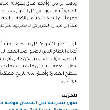
وذهب إلى دبي، وأحكم إغلاق تلفوناته. ملح
القاهرة أثناء الثورة. في كل الأحوال، سواء 
عمرو أثناء الثورة متيقناً من الكفة الرابح
مثلاً إلى ميدان التحرير كي لا يطردوه شرّ ط
الزمن تغيّر يا "تمورة". كل شيء صار متاحاً 
أعداء النظام الذين ناضلوا ضد العهد البائد
الجاذبية. هؤلاء هم الندرة لكن حاول أن تخت
تقول الحكمة، ولا تنسَ ما حدث عندما صدّق
سطح العمارة وأطلق يديه للريح، معتقداً أ
مرة أخرى!
للمزيد:
صور: تسريحة ذيل الحصان موضة خريف 